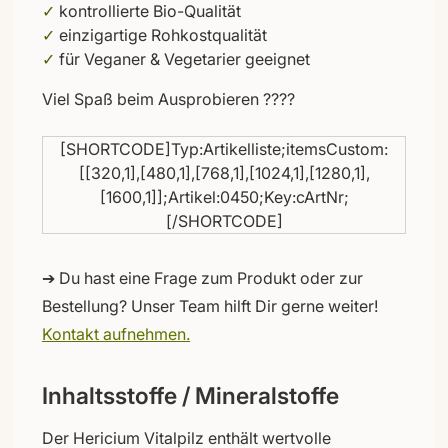
✓
kontrollierte Bio-Qualität
✓
einzigartige Rohkostqualität
✓
für Veganer & Vegetarier geeignet
Viel Spaß beim Ausprobieren ????
[SHORTCODE]Typ:Artikelliste;itemsCustom:
[[320,1],[480,1],[768,1],[1024,1],[1280,1],
[1600,1]];Artikel:0450;Key:cArtNr;
[/SHORTCODE]
➔ Du hast eine Frage zum Produkt oder zur
Bestellung? Unser Team hilft Dir gerne weiter!
Kontakt aufnehmen.
Inhaltsstoffe / Mineralstoffe
Der Hericium Vitalpilz enthält wertvolle