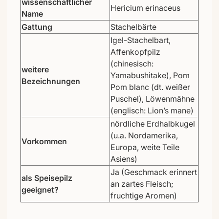
wissenschaftlicher
Hericium erinaceus
Name
Gattung
Stachelbärte
Igel-Stachelbart,
Affenkopfpilz
(chinesisch:
weitere
Yamabushitake), Pom
Bezeichnungen
Pom blanc (dt. weißer
Puschel), Löwenmähne
(englisch: Lion’s mane)
nördliche Erdhalbkugel
(u.a. Nordamerika,
Vorkommen
Europa, weite Teile
Asiens)
Ja (Geschmack erinnert
als Speisepilz
an zartes Fleisch;
geeignet?
fruchtige Aromen)