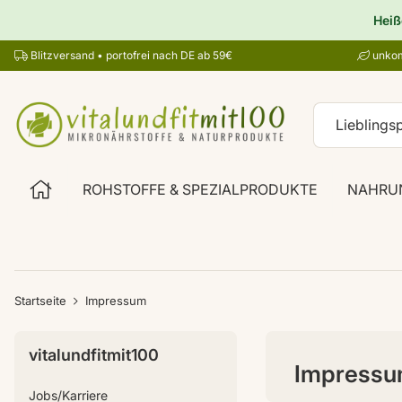
Heiß
Blitzversand • portofrei nach DE ab 59€
unkom
ROHSTOFFE & SPEZIALPRODUKTE
NAHRU
Startseite
Impressum
vitalundfitmit100
Impress
Jobs/Karriere