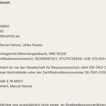
0 GmbH
038860
65
dfitmit100.de
arcel Heinze, Ulrike Paulus
 Amtsgericht Mönchengladbach, HRB 16226
ntifikationsnummer(n): DE296967521, ATU75728839, CHE-215.500
 GmbH ist von der Gesellschaft für Ressourcenschutz mbH (DE-ÖKO-03
i dieser Kontrollstelle unter der Zertifikatsreferenznummer DE-ÖKO-
emäß § 18 MStV:
 GmbH, Marcel Heinze
pflichtet und grundsätzlich nicht bereit, an Streitbeilegungsverfahre