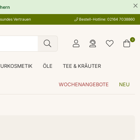
hern
esundes Vertrauen
Bestell-Hotline: 02164 7038860
0
TURKOSMETIK
ÖLE
TEE & KRÄUTER
WOCHENANGEBOTE
NEU