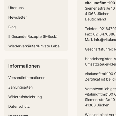
vitalundfitmit10
Über uns
Siemensstraße 10
41363 Jüchen
Newsletter
Deutschland
Blog
Telefon: 021647
Fax: 0216470388
5 Gesunde Rezepte (E-Book)
Mail: info@vitalun
Wiederverkäufer/Private Label
Geschäftsführer: M
Handelsregister:
Umsatzsteuer-Ide
Informationen
vitalundfitmit100
Versandinformationen
Zertifikat ist be
Zahlungsarten
Verantwortlich g
vitalundfitmit100
Widerrufsbelehrung
Siemensstraße 10
41363 Jüchen
Datenschutz
Wir sind nicht ver
Impressum