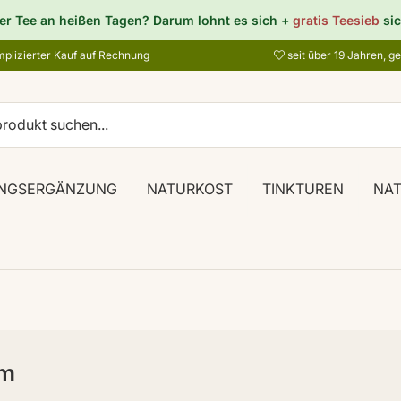
er Tee an heißen Tagen? Darum lohnt es sich +
gratis Teesieb
sic
plizierter Kauf auf Rechnung
seit über 19 Jahren, g
NGSERGÄNZUNG
NATURKOST
TINKTUREN
NA
um