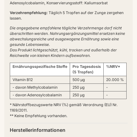
Adenosylcobalamin, Konservierungsstoff: Kaliumsorbat
Verzehrempfehlung:
Täglich 5 Tropfen auf der Zunge zergehen
lassen.
Die angegebene empfohlene tägliche Verzehrmenge darf nicht
überschritten werden. Nahrungsergänzungsmittel ersetzen keine
abwechslungsreiche und ausgewogene Ernährung sowie eine
gesunde Lebensweise.
Das Produkt lichtgeschützt, kühl, trocken und außerhalb der
Reichweite von kleinen Kindern aufbewahren.
Ernährungsspezifische Stoffe
Pro Tagesdosis
%NRV*
(5 Tropfen)
Vitamin B12
500 µg
20.000 %
- davon Methylcobalamin
250 µg
-
- davon Adenosylcobalamin
250 µg
-
* Nährstoffbezugswerte NRV (%) gemäß Verordnung (EU) Nr.
1169/2011.
** Keine Empfehlung vorhanden.
Herstellerinformationen