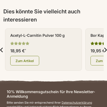
Dies könnte Sie vielleicht auch
interessieren
Acetyl-L-Carnitin Pulver 100 g
Bor Kaps
18,95 €
19,95 €
*
*
Zum Artikel
Zum Ar
10% Willkommensgutschein für Ihre Newsletter-
Anmeldung
Bitte senden Sie mir entsprechend Ihrer
Datenschutzerklärung
regelmäßig und jederzeit widerruflich Informationen zu Ihrem