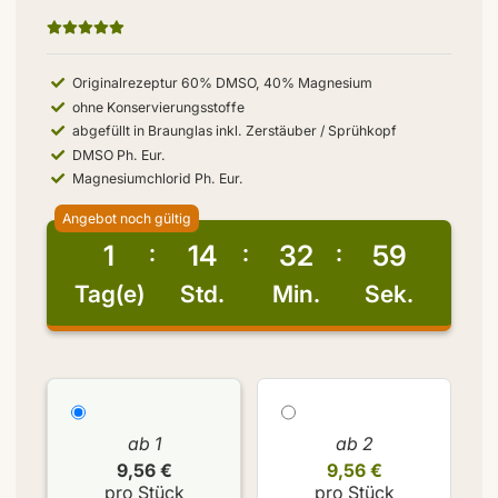
Originalrezeptur 60% DMSO, 40% Magnesium
ohne Konservierungsstoffe
abgefüllt in Braunglas inkl. Zerstäuber / Sprühkopf
DMSO Ph. Eur.
Magnesiumchlorid Ph. Eur.
Angebot noch gültig
1
14
32
59
Tag(e)
Std.
Min.
Sek.
ab 1
ab 2
9,56 €
9,56 €
pro Stück
pro Stück