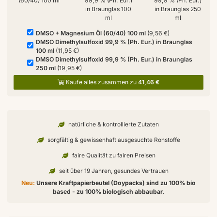
(60/40) 100 ml
99,9 % (Ph. Eur.)
99,9 % (Ph. Eur.)
in Braunglas 100
in Braunglas 250
ml
ml
DMSO + Magnesium Öl (60/40) 100 ml
(9,56 €)
DMSO Dimethylsulfoxid 99,9 % (Ph. Eur.) in Braunglas
100 ml
(11,95 €)
DMSO Dimethylsulfoxid 99,9 % (Ph. Eur.) in Braunglas
250 ml
(19,95 €)
Kaufe alles zusammen zu
41,46 €
natürliche & kontrollierte Zutaten
sorgfältig & gewissenhaft ausgesuchte Rohstoffe
faire Qualität zu fairen Preisen
seit über 19 Jahren, gesundes Vertrauen
Neu:
Unsere Kraftpapierbeutel (Doypacks) sind zu 100% bio
based - zu 100% biologisch abbaubar.