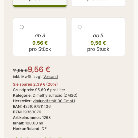
ab 3
ab 5
9,56 €
9,56 €
pro Stück
pro Stück
9,56 €
11,95 €
inkl. MwSt. zzgl.
Versand
Sie sparen
2,39 €
(
20
%)
Grundpreis:
95,60 € pro Liter
Kategorie
Dimethylsulfoxid (DMSO)
Hersteller
vitalundfitmit100 GmbH
EAN
4251097511436
PZN
19363076
Artikelnummer
1268
Inhalt
100,00 ml
Herkunftsland
DE