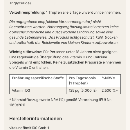
Triglyceride)
Verzehrempfehlung:
1 Tropfen alle 5 Tage unverdünnt einnehmen.
Die angegebene empfohlene Verzehrmenge darf nicht
überschritten werden. Nahrungsergänzungsmittel ersetzen keine
abwechslungsreiche und ausgewogene Ernährung sowie eine
gesunde Lebensweise. Das Produkt lichtgeschützt, kühl, trocken
und außerhalb der Reichweite von kleinen Kindern aufbewahren.
Wichtige Hinweise:
Für Personen unter 18 Jahren nicht geeignet.
Eine regelmäßige Überprüfung des Vitamin D und Calcium
Spiegels wird empfohlen. Keine zusätzlichen Präparate einnehmen
die Vitamin D enthalten.
Ernährungsspezifische Stoffe
Pro Tagesdosis
%NRV*
(1 Tropfen)
Vitamin D3
125 µg (5.000 IE)
2.500 %*
* Nährstoffbezugswerte NRV (%) gemäß Verordnung (EU) Nr.
1169/2011
Herstellerinformationen
vitalundfitmit100 GmbH