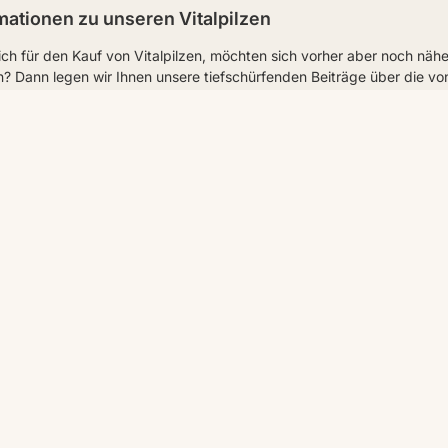
mationen zu unseren Vitalpilzen
sich für den Kauf von Vitalpilzen, möchten sich vorher aber noch näh
? Dann legen wir Ihnen unsere tiefschürfenden Beiträge über die vo
über die Geschichte der Vitalpilze und wie sie in der
traditionellen 
ir uns an, welche Erfahrungen Anwender gemacht haben und zu wel
zei Murrill (Mandelpilz)
auricula-judae (Judasohr)
Schiefer Schillerporling)
matus (Schopftintling)
sicolor (Schmetterlingstramete)
gelstachelbart, Löwenmähne)
emeiner Klapperschwamm, Laubporling)
treatus (Austernpilz)
nig der Pilze)
nzender Lackporling)