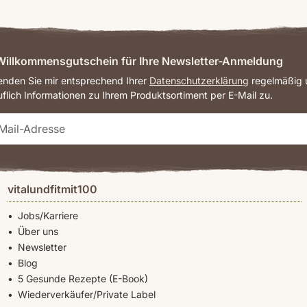
eits umfassend informiert, aber noch offene Fragen? Unser Team hilf
-17 Uhr:
+49 (0) 2164 703 88 60 oder schriftlich über das
Kontaktformular
.
illkommensgutschein für Ihre Newsletter-Anmeldung
senden Sie mir entsprechend Ihrer
Datenschutzerklärung
regelmäßig u
hmen wir Ihre Bestellung auch telefonisch entgegen.
uflich Informationen zu Ihrem Produktsortiment per E-Mail zu.
vitalundfitmit100
Jobs/Karriere
Über uns
Newsletter
Blog
5 Gesunde Rezepte (E-Book)
Wiederverkäufer/Private Label