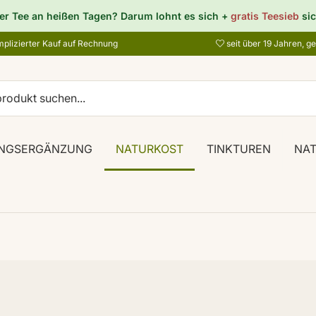
er Tee an heißen Tagen? Darum lohnt es sich +
gratis Teesieb
sic
plizierter Kauf auf Rechnung
seit über 19 Jahren, g
NGSERGÄNZUNG
NATURKOST
TINKTUREN
NA