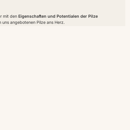
er mit den
Eigenschaften und Potentialen der Pilze
n uns angebotenen Pilze ans Herz.
(asiatischen) Naturheilkunde
eingesetzt werden. Darüber
chen Ergebnissen
moderne wissenschaftliche Studien