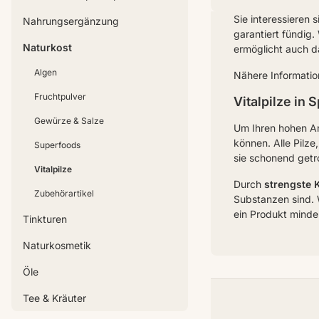
Sie interessieren 
Nahrungsergänzung
garantiert fündig.
Naturkost
ermöglicht auch 
Algen
Nähere Informatio
Fruchtpulver
Vitalpilze in 
Gewürze & Salze
Um Ihren hohen An
können. Alle Pilz
Superfoods
sie schonend getr
Vitalpilze
Durch
strengste 
Zubehörartikel
Substanzen sind.
ein Produkt minder
Tinkturen
Naturkosmetik
Öle
Tee & Kräuter