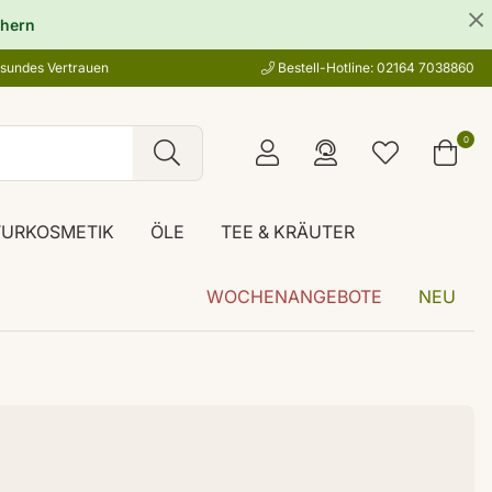
hern
esundes Vertrauen
Bestell-Hotline: 02164 7038860
0
TURKOSMETIK
ÖLE
TEE & KRÄUTER
WOCHENANGEBOTE
NEU