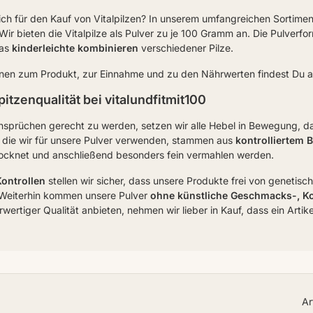
sich für den Kauf von Vitalpilzen? In unserem umfangreichen Sortime
 Wir bieten die Vitalpilze als Pulver zu je 100 Gramm an. Die Pulverf
das
kinderleichte kombinieren
verschiedener Pilze.
nen zum Produkt, zur Einnahme und zu den Nährwerten findest Du auf
Spitzenqualität bei vitalundfitmit100
sprüchen gerecht zu werden, setzen wir alle Hebel in Bewegung, dam
e, die wir für unsere Pulver verwenden, stammen aus
kontrolliertem 
ocknet und anschließend besonders fein vermahlen werden.
Kontrollen
stellen wir sicher, dass unsere Produkte frei von genetis
 Weiterhin kommen unsere Pulver
ohne künstliche Geschmacks-, Kon
wertiger Qualität anbieten, nehmen wir lieber in Kauf, dass ein Artike
Ar