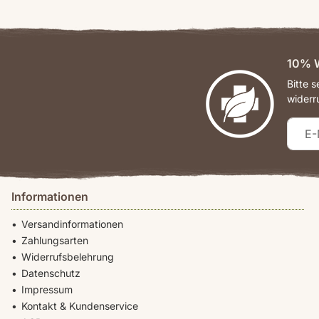
Sie haben sich ber
täglich zwischen 8
Am Telefon unter 
10% W
Bitte 
Hinweis
: Gerne ne
widerr
Informationen
Versandinformationen
Zahlungsarten
Widerrufsbelehrung
Datenschutz
Impressum
Kontakt & Kundenservice