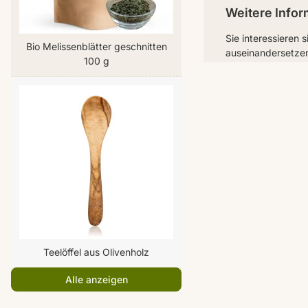
Weitere Infor
Sie interessieren 
Bio Melissenblätter geschnitten
auseinandersetzen
100 g
Erfahren Sie mehr 
hinaus schauen w
kommen.
Agaricus bla
Auricularia 
Chaga Pilz (
Coprinus co
Coriolus ver
Hericium (I
Maitake (G
Teelöffel aus Olivenholz
Pleurotus os
Shiitake (Kö
Alle anzeigen
Reishi (Glä