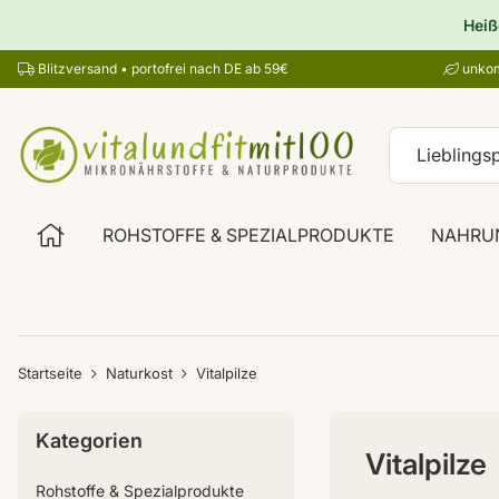
Heiß
Blitzversand • portofrei nach DE ab 59€
unkom
ROHSTOFFE & SPEZIALPRODUKTE
NAHRU
Startseite
Naturkost
Vitalpilze
Kategorien
Vitalpilze
Rohstoffe & Spezialprodukte