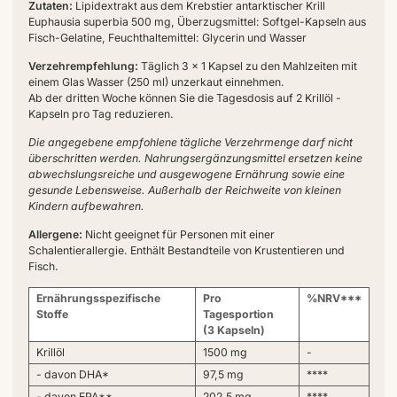
Zutaten:
Lipidextrakt aus dem Krebstier antarktischer Krill
Euphausia superbia 500 mg, Überzugsmittel: Softgel-Kapseln aus
Fisch-Gelatine, Feuchthaltemittel: Glycerin und Wasser
Verzehrempfehlung:
Täglich 3 x 1 Kapsel zu den Mahlzeiten mit
einem Glas Wasser (250 ml) unzerkaut einnehmen.
Ab der dritten Woche können Sie die Tagesdosis auf 2 Krillöl -
Kapseln pro Tag reduzieren.
Die angegebene empfohlene tägliche Verzehrmenge darf nicht
überschritten werden. Nahrungsergänzungsmittel ersetzen keine
abwechslungsreiche und ausgewogene Ernährung sowie eine
gesunde Lebensweise. Außerhalb der Reichweite von kleinen
Kindern aufbewahren.
Allergene:
Nicht geeignet für Personen mit einer
Schalentierallergie. Enthält Bestandteile von Krustentieren und
Fisch.
Ernährungsspezifische
Pro
%NRV***
Stoffe
Tagesportion
(3 Kapseln)
Krillöl
1500 mg
-
- davon DHA*
97,5 mg
****
- davon EPA**
202,5 mg
****