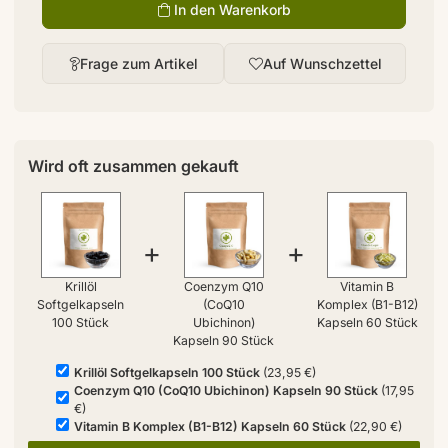
In den Warenkorb
Frage zum Artikel
Auf Wunschzettel
Wird oft zusammen gekauft
+
+
Krillöl
Coenzym Q10
Vitamin B
Softgelkapseln
(CoQ10
Komplex (B1-B12)
100 Stück
Ubichinon)
Kapseln 60 Stück
Kapseln 90 Stück
Krillöl Softgelkapseln 100 Stück
(23,95 €)
Coenzym Q10 (CoQ10 Ubichinon) Kapseln 90 Stück
(17,95
€)
Vitamin B Komplex (B1-B12) Kapseln 60 Stück
(22,90 €)