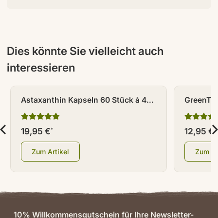
Dies könnte Sie vielleicht auch
interessieren
Astaxanthin Kapseln 60 Stück à 4
GreenTri
mg
19,95 €
12,95 €
*
*
Zum Artikel
Zum Ar
10% Willkommensgutschein für Ihre Newsletter-