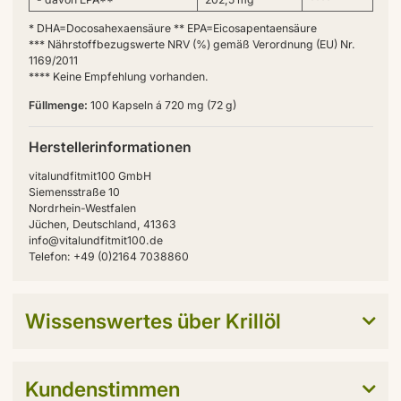
* DHA=Docosahexaensäure ** EPA=Eicosapentaensäure
*** Nährstoffbezugswerte NRV (%) gemäß Verordnung (EU) Nr.
1169/2011
**** Keine Empfehlung vorhanden.
Füllmenge:
100 Kapseln á 720 mg (72 g)
Herstellerinformationen
vitalundfitmit100 GmbH
Siemensstraße 10
Nordrhein-Westfalen
Jüchen, Deutschland, 41363
info@vitalundfitmit100.de
Telefon: +49 (0)2164 7038860
Wissenswertes über Krillöl
Kundenstimmen