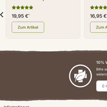
à 4 mg
100 Stü
19,95 €
*
16,95 €
Zum Artikel
Zum A
10% W
Bitte 
widerr