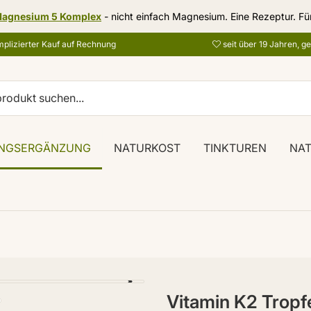
agnesium 5 Komplex
- nicht einfach Magnesium. Eine Rezeptur. Fü
plizierter Kauf auf Rechnung
seit über 19 Jahren, g
NGSERGÄNZUNG
NATURKOST
TINKTUREN
NA
Vitamin K2 Tropf