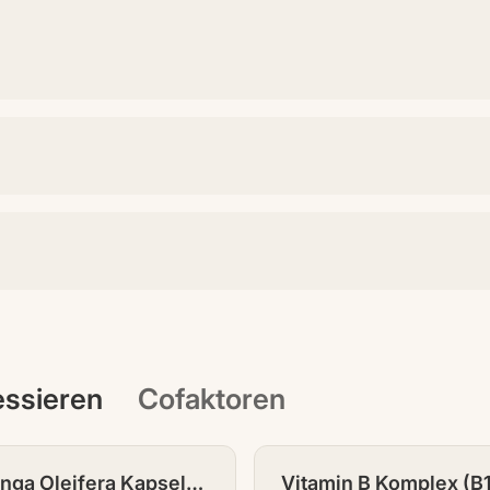
ressieren
Cofaktoren
inga Oleifera Kapseln
Vitamin B Komplex (B