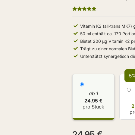
Vitamin K2 (all-trans MK7) 
50 ml enthält ca. 170 Porti
Bietet 200 µg Vitamin K2 p
Trägt zu einer normalen Bl
Unterstützt synergetisch d
5%
ab 1
24,95 €
2
pro Stück
pr
24,95 €