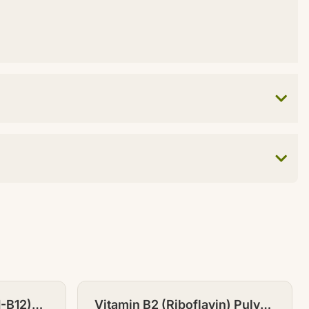
1-B12)
Vitamin B2 (Riboflavin) Pulver