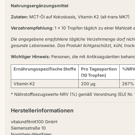
Nahrungsergänzungsmittel
Zutaten:
MCT-Öl auf Kokosbasis, Vitamin K2 (all-trans MK7)
Verzehrempfehlung:
1 x 10 Tropfen täglich zu einer Mahlzeit
Die angegebene empfohlene tägliche Verzehrmenge darf nich
gesunde Lebensweise. Das Produkt lichtgeschützt, kühl, troc
Wichtiger Hinweis:
Personen, die mit Antikoagulantien behand
Ernährungsspezifische Stoffe
Pro Tagesportion
%NRV
(10 Tropfen)
Vitamin K2
200 µg
267%
* Nährstoffbezugswerte NRV (%) gemäß Verordnung (EU) Nr. 
Herstellerinformationen
vitalundfitmit100 GmbH
Siemensstraße 10
Nordrhein-Westfalen