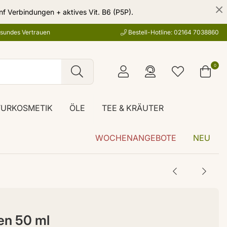
nf Verbindungen + aktives Vit. B6 (P5P).
esundes Vertrauen
Bestell-Hotline: 02164 7038860
0
TURKOSMETIK
ÖLE
TEE & KRÄUTER
WOCHENANGEBOTE
NEU
en 50 ml