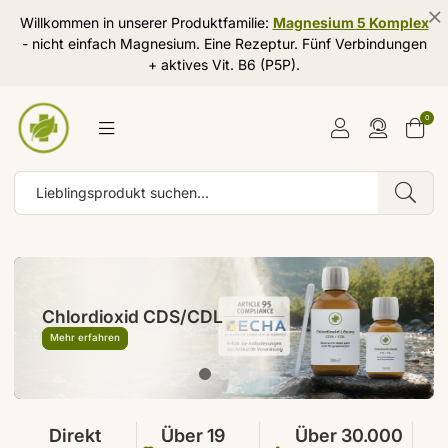
Willkommen in unserer Produktfamilie:
Magnesium 5 Komplex
- nicht einfach Magnesium. Eine Rezeptur. Fünf Verbindungen
+ aktives Vit. B6 (P5P).
0
Chlordioxid CDS/CDL
Wasserfilter / Trinkwasserfilter
Mehr erfahren
Mehr erfahren
Direkt
Über 19
Über 30.000