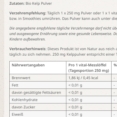
Zutaten:
Bio Kelp Pulver
Verzehrempfehlung:
Täglich 1 x 250 mg Pulver oder 1 x 1 vit
bzw. in Smoothies umrühren. Das Pulver kann auch unter d
Die angegebene empfohlene tägliche Verzehrmenge darf nicht üb
und ausgewogene Ernährung sowie eine gesunde Lebensweise. Das 
Kindern aufbewahren.
Verbraucherhinweis
: Dieses Produkt ist von Natur aus reic
täglich zu sich nehmen. 250 mg Kelppulver entspricht einer 
Nährwertangaben
Pro 1 vital-Messlöffel
%
(Tagesportion 250 mg)
Brennwert
1,86 kJ / 0,45 kcal
-
Fett
< 0,01 g
-
davon gesättigte Fettsäuren
< 0,01 g
-
Kohlenhydrate
< 0,01 g
-
davon Zucker
< 0,01 g
-
Eiweiß
< 0,01 g
-