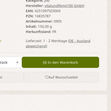
Kategorie
Jod
Hersteller
vitalundfitmit100 GmbH
EAN
4251097503004
PZN
16835787
Artikelnummer
0905
Inhalt
150,00 g
Herkunftsland
FR
r
Lieferzeit:
1 - 2 Werktage
(DE - Ausland
abweichend)
tück
In den Warenkorb
el
Auf Wunschzettel