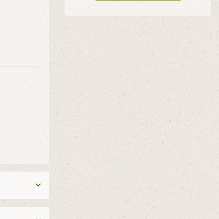
Leerer Braunglastiegel inkl.
Deckel 500 ml
*
4,95 €
Schöner Dosierlöffel aus
Buchenholz
*
1,95 €
vital-Messlöffel weiss aus
Polystyrol (Normal)
*
0,39 €