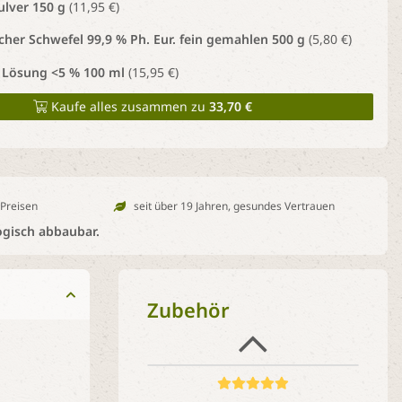
ulver 150 g
(11,95 €)
her Schwefel 99,9 % Ph. Eur. fein gemahlen 500 g
(5,80 €)
 Lösung <5 % 100 ml
(15,95 €)
Kaufe alles zusammen zu
33,70 €
 Preisen
seit über 19 Jahren, gesundes Vertrauen
ogisch abbaubar.
Zubehör