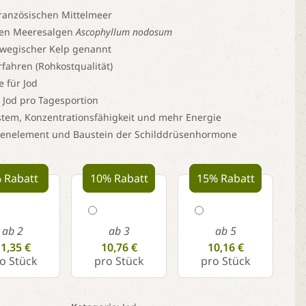
ranzösischen Mittelmeer
gen Meeresalgen
Ascophyllum nodosum
wegischer Kelp genannt
ahren (Rohkostqualität)
e für Jod
g Jod pro Tagesportion
stem, Konzentrationsfähigkeit und mehr Energie
urenelement und Baustein der Schilddrüsenhormone
 Rabatt
10% Rabatt
15% Rabatt
ab 2
ab 3
ab 5
1,35 €
10,76 €
10,16 €
o Stück
pro Stück
pro Stück