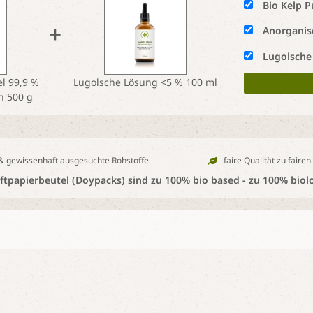
Bio Kelp P
+
Anorganisc
Lugolsche
l 99,9 %
Lugolsche Lösung <5 % 100 ml
n 500 g
 & gewissenhaft ausgesuchte Rohstoffe
faire Qualität zu fairen
tpapierbeutel (Doypacks) sind zu 100% bio based - zu 100% biol