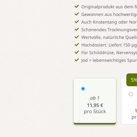
Originalprodukt aus dem f
Gewonnen aus hochwerti
Auch Knotentang oder Nor
Schonendes Trocknungsverf
Wertvolle, natürliche Quell
Hochdosiert: Liefert 150 µ
Für Schilddrüse, Nervensy
Jod = lebenswichtiges Sp
5%
ab 1
11,95 €
1
pro Stück
pr