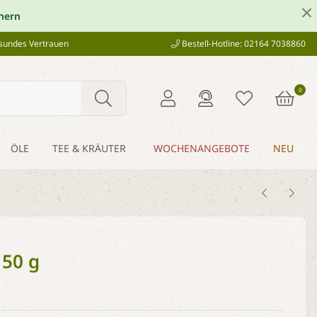
hern
esundes Vertrauen
Bestell-Hotline: 02164 7038860
0
ÖLE
TEE & KRÄUTER
WOCHENANGEBOTE
NEU
150 g