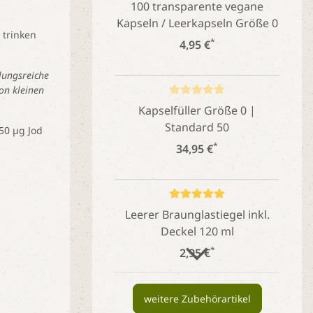
100 transparente vegane
Kapseln / Leerkapseln Größe 0
 trinken
*
4,95 €
lungsreiche
on kleinen
Kapselfüller Größe 0 |
Standard 50
50 µg Jod
*
34,95 €
Leerer Braunglastiegel inkl.
Deckel 120 ml
*
2,95 €
weitere Zubehörartikel