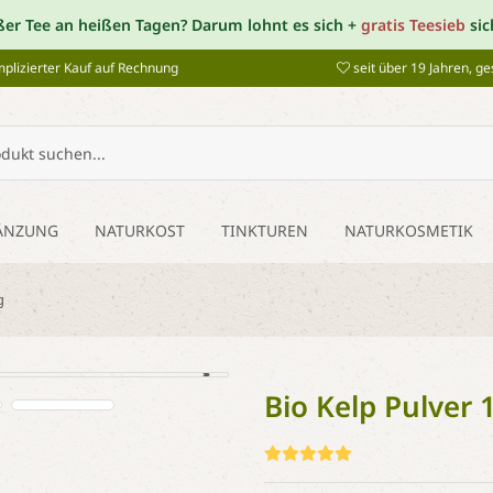
ßer Tee an heißen Tagen? Darum lohnt es sich +
gratis Teesieb
sic
plizierter Kauf auf Rechnung
seit über 19 Jahren, g
ÄNZUNG
NATURKOST
TINKTUREN
NATURKOSMETIK
g
Bio Kelp Pulver 