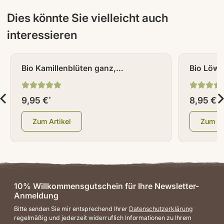
Dies könnte Sie vielleicht auch
interessieren
NEU
NEU
Bio Kamillenblüten ganz,
Bio Löwe
europäisch 100 g
100 g
9,95 €
8,95 €
*
*
Zum Artikel
Zum Ar
10% Willkommensgutschein für Ihre Newsletter-
Anmeldung
Bitte senden Sie mir entsprechend Ihrer
Datenschutzerklärung
regelmäßig und jederzeit widerruflich Informationen zu Ihrem