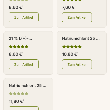
Braunglas
(rechtsdrehend) 100
8,60 €
7,60 €
*
*
ml HDPE
Zum Artikel
Zum Artikel
21 % L(+)-
Natriumchlorit 25 %
Milchsäure
(NaClO2) 100 ml
(rechtsdrehend) 100
HDPE
8,60 €
10,80 €
*
*
ml Braunglas
Zum Artikel
Zum Artikel
Natriumchlorit 25 %
(NaClO2) 100 ml
Braunglas
11,80 €
*