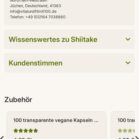
Nordrhein-Westfalen
Jüchen, Deutschland, 41363
info@vitalundfitmit100.de
Telefon: +49 (0)2164 7038860
Wissenswertes zu Shiitake
Kundenstimmen
Zubehör
100 transparente vegane Kapseln /
100 tran
Leerkapseln Größe 0
Leerkaps