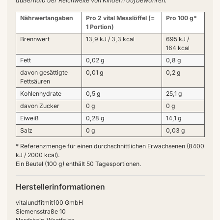
außerhalb der Reichweite von Kindern aufbewahren.
Nährwertangaben
Pro 2 vital Messlöffel (=
Pro 100 g*
1 Portion)
Brennwert
13,9 kJ / 3,3 kcal
695 kJ /
164 kcal
Fett
0,02 g
0,8 g
davon gesättigte
0,01 g
0,2 g
Fettsäuren
Kohlenhydrate
0,5 g
25,1 g
davon Zucker
0 g
0 g
Eiweiß
0,28 g
14,1 g
Salz
0 g
0,03 g
* Referenzmenge für einen durchschnittlichen Erwachsenen (8400
kJ / 2000 kcal).
Ein Beutel (100 g) enthält 50 Tagesportionen.
Herstellerinformationen
vitalundfitmit100 GmbH
Siemensstraße 10