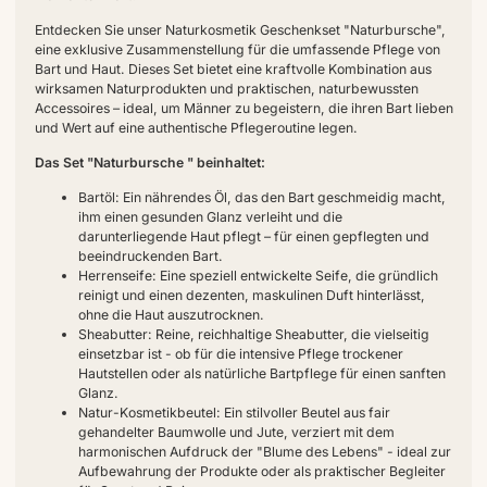
Entdecken Sie unser Naturkosmetik Geschenkset "Naturbursche",
eine exklusive Zusammenstellung für die umfassende Pflege von
Bart und Haut. Dieses Set bietet eine kraftvolle Kombination aus
wirksamen Naturprodukten und praktischen, naturbewussten
Accessoires – ideal, um Männer zu begeistern, die ihren Bart lieben
und Wert auf eine authentische Pflegeroutine legen.
Das Set "Naturbursche " beinhaltet:
Bartöl: Ein nährendes Öl, das den Bart geschmeidig macht,
ihm einen gesunden Glanz verleiht und die
darunterliegende Haut pflegt – für einen gepflegten und
beeindruckenden Bart.
Herrenseife: Eine speziell entwickelte Seife, die gründlich
reinigt und einen dezenten, maskulinen Duft hinterlässt,
ohne die Haut auszutrocknen.
Sheabutter: Reine, reichhaltige Sheabutter, die vielseitig
einsetzbar ist - ob für die intensive Pflege trockener
Hautstellen oder als natürliche Bartpflege für einen sanften
Glanz.
Natur-Kosmetikbeutel: Ein stilvoller Beutel aus fair
gehandelter Baumwolle und Jute, verziert mit dem
harmonischen Aufdruck der "Blume des Lebens" - ideal zur
Aufbewahrung der Produkte oder als praktischer Begleiter