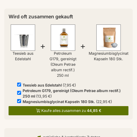
Wird oft zusammen gekauft
+
+
Teesieb aus
Petroleum
Magnesiumbisglycinat
Edelstahl
G179, gereinigt
Kapseln 180 Stk.
(Oleum Petrae
album rectif.)
250 ml
Teesieb aus Edelstahl
(7,95 €)
Petroleum G179, gereinigt (Oleum Petrae album rectif.)
250 ml
(13,95 €)
Magnesiumbisglycinat Kapseln 180 Stk.
(22,95 €)
Kaufe alles zusammen zu
44,85 €