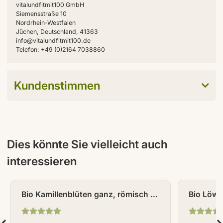
vitalundfitmit100 GmbH
Siemensstraße 10
Nordrhein-Westfalen
Jüchen, Deutschland, 41363
info@vitalundfitmit100.de
Telefon: +49 (0)2164 7038860
Kundenstimmen
Dies könnte Sie vielleicht auch
interessieren
NEU
NEU
Bio Kamillenblüten ganz, römisch 75
Bio Löwe
g
100 g