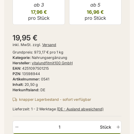
ab 3
ab 5
17,96 €
16,96 €
pro Stück
pro Stück
19,95 €
inkl. MwSt. zzgl.
Versand
Grundpreis:
973,17 € pro 1 kg
Kategorie
Nahrungsergänzung
Hersteller
vitalundfitmit100 GmbH
EAN
4251097501215
PZN
13598944
Artikelnummer
0541
Inhalt
20,50 g
Herkunftsland
DE
knapper Lagerbestand - sofort verfügbar
Lieferzeit:
1 - 2 Werktage
(DE - Ausland abweichend)
Stück