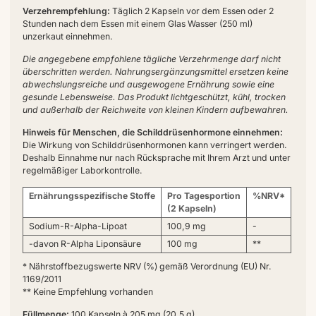
Verzehrempfehlung:
Täglich 2 Kapseln vor dem Essen oder 2
Stunden nach dem Essen mit einem Glas Wasser (250 ml)
unzerkaut einnehmen.
Die angegebene empfohlene tägliche Verzehrmenge darf nicht
überschritten werden. Nahrungsergänzungsmittel ersetzen keine
abwechslungsreiche und ausgewogene Ernährung sowie eine
gesunde Lebensweise. Das Produkt lichtgeschützt, kühl, trocken
und außerhalb der Reichweite von kleinen Kindern aufbewahren.
Hinweis für Menschen, die Schilddrüsenhormone einnehmen:
Die Wirkung von Schilddrüsenhormonen kann verringert werden.
Deshalb Einnahme nur nach Rücksprache mit Ihrem Arzt und unter
regelmäßiger Laborkontrolle.
Ernährungsspezifische Stoffe
Pro Tagesportion
%NRV*
(2 Kapseln)
Sodium-R-Alpha-Lipoat
100,9 mg
-
-davon R-Alpha Liponsäure
100 mg
**
* Nährstoffbezugswerte NRV (%) gemäß Verordnung (EU) Nr.
1169/2011
** Keine Empfehlung vorhanden
Füllmenge:
100 Kapseln à 205 mg (20,5 g)