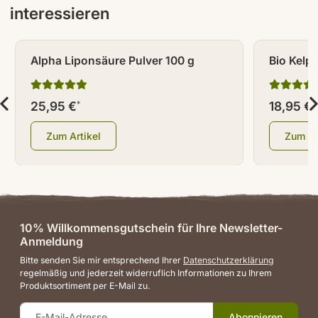
interessieren
Alpha Liponsäure Pulver 100 g
Bio Kelp
25,95 €
18,95 €
*
*
Zum Artikel
Zum Ar
10% Willkommensgutschein für Ihre Newsletter-
Anmeldung
Bitte senden Sie mir entsprechend Ihrer
Datenschutzerklärung
regelmäßig und jederzeit widerruflich Informationen zu Ihrem
Produktsortiment per E-Mail zu.
Abonnieren