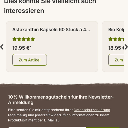
Dies könnte Sie vielleicht auch
interessieren
Astaxanthin Kapseln 60 Stück à 4
Bio Kelp
mg
19,95 €
18,95 €
*
*
Zum Artikel
Zum Ar
10% Willkommensgutschein für Ihre Newsletter-
Anmeldung
Bitte senden Sie mir entsprechend Ihrer
Datenschutzerklärung
regelmäßig und jederzeit widerruflich Informationen zu Ihrem
Produktsortiment per E-Mail zu.