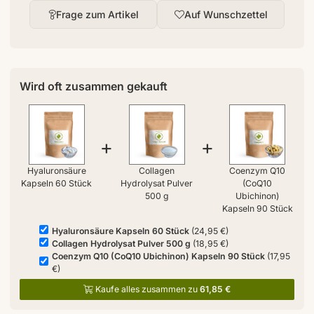
Frage zum Artikel
Auf Wunschzettel
Wird oft zusammen gekauft
+
+
Hyaluronsäure
Collagen
Coenzym Q10
Kapseln 60 Stück
Hydrolysat Pulver
(CoQ10
500 g
Ubichinon)
Kapseln 90 Stück
Hyaluronsäure Kapseln 60 Stück
(24,95 €)
Collagen Hydrolysat Pulver 500 g
(18,95 €)
Coenzym Q10 (CoQ10 Ubichinon) Kapseln 90 Stück
(17,95
€)
Kaufe alles zusammen zu
61,85 €