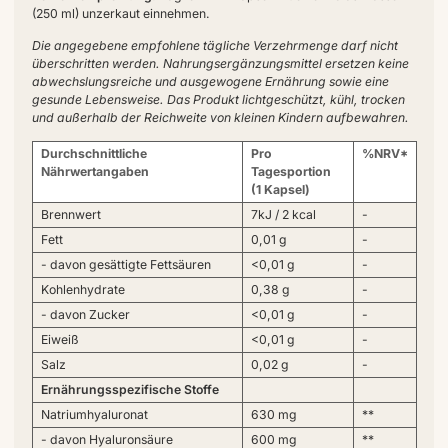
(250 ml) unzerkaut einnehmen.
Die angegebene empfohlene tägliche Verzehrmenge darf nicht
überschritten werden. Nahrungsergänzungsmittel ersetzen keine
abwechslungsreiche und ausgewogene Ernährung sowie eine
gesunde Lebensweise. Das Produkt lichtgeschützt, kühl, trocken
und außerhalb der Reichweite von kleinen Kindern aufbewahren.
Durchschnittliche
Pro
%NRV*
Nährwertangaben
Tagesportion
(1 Kapsel)
Brennwert
7kJ / 2 kcal
-
Fett
0,01 g
-
- davon gesättigte Fettsäuren
<0,01 g
-
Kohlenhydrate
0,38 g
-
- davon Zucker
<0,01 g
-
Eiweiß
<0,01 g
-
Salz
0,02 g
-
Ernährungsspezifische Stoffe
Natriumhyaluronat
630 mg
**
- davon Hyaluronsäure
600 mg
**