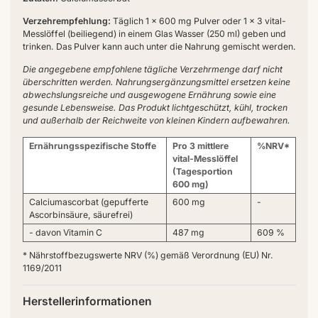
Verzehrempfehlung:
Täglich 1 x 600 mg Pulver oder 1 x 3 vital-
Messlöffel (beiliegend) in einem Glas Wasser (250 ml) geben und
trinken. Das Pulver kann auch unter die Nahrung gemischt werden.
Die angegebene empfohlene tägliche Verzehrmenge darf nicht
überschritten werden. Nahrungsergänzungsmittel ersetzen keine
abwechslungsreiche und ausgewogene Ernährung sowie eine
gesunde Lebensweise. Das Produkt lichtgeschützt, kühl, trocken
und außerhalb der Reichweite von kleinen Kindern aufbewahren.
Ernährungsspezifische Stoffe
Pro 3 mittlere
%NRV*
vital-Messlöffel
(Tagesportion
600 mg)
Calciumascorbat (gepufferte
600 mg
-
Ascorbinsäure, säurefrei)
- davon Vitamin C
487 mg
609 %
* Nährstoffbezugswerte NRV (%) gemäß Verordnung (EU) Nr.
1169/2011
Herstellerinformationen