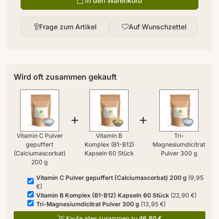
In den Warenkorb
Frage zum Artikel
Auf Wunschzettel
Wird oft zusammen gekauft
+
+
Vitamin C Pulver
Vitamin B
Tri-
gepuffert
Komplex (B1-B12)
Magnesiumdicitrat
(Calciumascorbat)
Kapseln 60 Stück
Pulver 300 g
200 g
Vitamin C Pulver gepuffert (Calciumascorbat) 200 g
(9,95
€)
Vitamin B Komplex (B1-B12) Kapseln 60 Stück
(22,90 €)
Tri-Magnesiumdicitrat Pulver 300 g
(13,95 €)
Kaufe alles zusammen zu
46,80 €