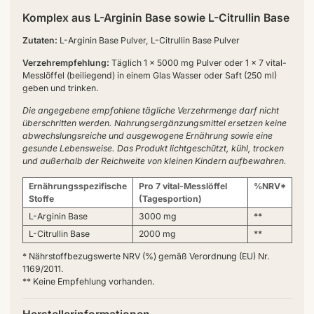
Komplex aus L-Arginin Base sowie L-Citrullin Base
Zutaten:
L-Arginin Base Pulver, L-Citrullin Base Pulver
Verzehrempfehlung:
Täglich 1 x 5000 mg Pulver oder 1 x 7 vital-
Messlöffel (beiliegend) in einem Glas Wasser oder Saft (250 ml)
geben und trinken.
Die angegebene empfohlene tägliche Verzehrmenge darf nicht
überschritten werden. Nahrungsergänzungsmittel ersetzen keine
abwechslungsreiche und ausgewogene Ernährung sowie eine
gesunde Lebensweise. Das Produkt lichtgeschützt, kühl, trocken
und außerhalb der Reichweite von kleinen Kindern aufbewahren.
Ernährungsspezifische
Pro 7 vital-Messlöffel
%NRV*
Stoffe
(Tagesportion)
L-Arginin Base
3000 mg
**
L-Citrullin Base
2000 mg
**
* Nährstoffbezugswerte NRV (%) gemäß Verordnung (EU) Nr.
1169/2011.
** Keine Empfehlung vorhanden.