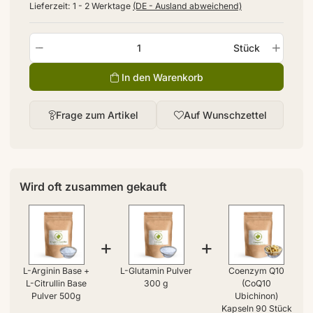
Lieferzeit:
1 - 2 Werktage
(DE - Ausland abweichend)
Stück
In den Warenkorb
Frage zum Artikel
Auf Wunschzettel
Wird oft zusammen gekauft
+
+
L-Arginin Base +
L-Glutamin Pulver
Coenzym Q10
L-Citrullin Base
300 g
(CoQ10
Pulver 500g
Ubichinon)
Kapseln 90 Stück