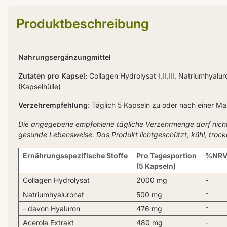
Produktbeschreibung
Nahrungsergänzungmittel
Zutaten pro Kapsel:
Collagen Hydrolysat I,II,III, Natriumhyal
(Kapselhülle)
Verzehrempfehlung:
Täglich 5 Kapseln zu oder nach einer Ma
Die angegebene empfohlene tägliche Verzehrmenge darf nich
gesunde Lebensweise. Das Produkt lichtgeschützt, kühl, troc
Ernährungsspezifische Stoffe
Pro Tagesportion
%NRV
(5 Kapseln)
Collagen Hydrolysat
2000 mg
-
Natriumhyaluronat
500 mg
*
- davon Hyaluron
476 mg
*
Acerola Extrakt
480 mg
-