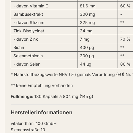
- davon Vitamin C
81,6 mg
60 %
Bambusextrakt
300 mg
-
- davon Silizium
225 mg
**
Zink-Bisglycinat
24 mg
-
- davon Zink
7 mg
70 %
Biotin
400 µg
**
Selenmethionin
200 µg
**
- davon Selen
44 µg
80 %
* Nährstoffbezugswerte NRV (%) gemäß Verordnung (EU) Nr. 
** keine Empfehlung vorhanden
Füllmenge:
180 Kapseln à 804 mg (145 g)
Herstellerinformationen
vitalundfitmit100 GmbH
Siemensstraße 10