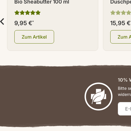
Bio Sheabutter 100 ml
Duschpe
9,95 €
*
15,95 €
Zum Artikel
Zum A
10% W
Bitte 
widerr