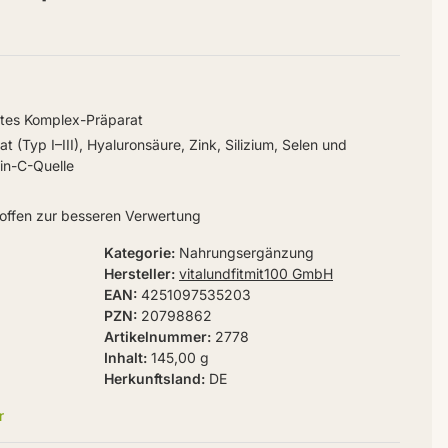
ltes Komplex-Präparat
at (Typ I–III), Hyaluronsäure, Zink, Silizium, Selen und
min-C-Quelle
toffen zur besseren Verwertung
Kategorie
Nahrungsergänzung
Hersteller
vitalundfitmit100 GmbH
EAN
4251097535203
PZN
20798862
Artikelnummer
2778
Inhalt
145,00 g
Herkunftsland
DE
r