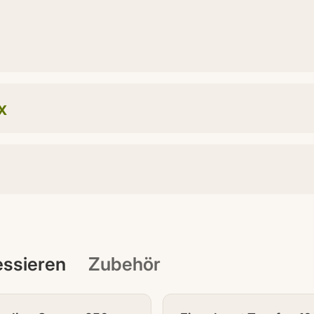
x
ressieren
Zubehör