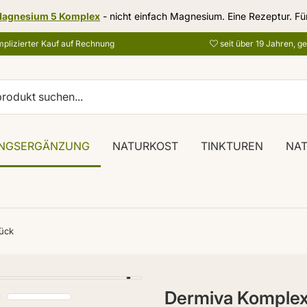
agnesium 5 Komplex
- nicht einfach Magnesium. Eine Rezeptur. Fü
plizierter Kauf auf Rechnung
seit über 19 Jahren, g
NGSERGÄNZUNG
NATURKOST
TINKTUREN
NA
ück
Dermiva Komplex