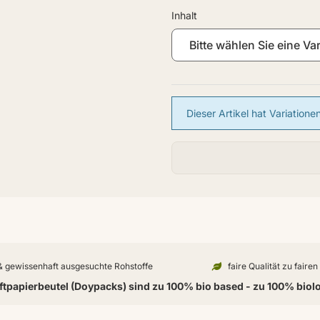
Inhalt
Bitte wählen Sie eine Var
x
Dieser Artikel hat Variation
 & gewissenhaft ausgesuchte Rohstoffe
faire Qualität zu faire
tpapierbeutel (Doypacks) sind zu 100% bio based - zu 100% biol