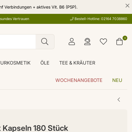
nf Verbindungen + aktives Vit. B6 (P5P).
esundes Vertrauen
Bestell-Hotline: 02164 7038860
0
TURKOSMETIK
ÖLE
TEE & KRÄUTER
WOCHENANGEBOTE
NEU
 Kapseln 180 Stück