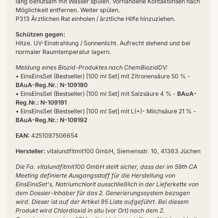
lang behutsam mit Wasser spülen. Vorhandene Kontaktlinsen nach
Möglichkeit entfernen. Weiter spülen.
P313 Ärztlichen Rat einholen / ärztliche Hilfe hinzuziehen.
Schützen gegen:
Hitze. UV-Einstrahlung / Sonnenlicht. Aufrecht stehend und bei
normaler Raumtemperatur lagern.
Meldung eines Biozid-Produktes nach ChemBiozidDV:
• EinsEinsSet (Bestseller) [100 ml Set] mit Zitronensäure 50 % -
BAuA-Reg.Nr.: N-109190
• EinsEinsSet (Bestseller) [100 ml Set] mit Salzsäure 4 % -
BAuA-
Reg.Nr.: N-109191
• EinsEinsSet (Bestseller) [100 ml Set] mit L(+)- Milchsäure 21 % -
BAuA-Reg.Nr.: N-109192
EAN:
4251097506654
Hersteller:
vitalundfitmit100 GmbH, Siemensstr. 10, 41363 Jüchen
Die Fa. vitalundfitmit100 GmbH stellt sicher, dass der im 59th CA
Meeting definierte Ausgangsstoff für die Herstellung von
EinsEinsSet's, Natriumchlorit ausschließlich in der Lieferkette von
dem Dossier-Inhaber für das 2. Generierungssystem bezogen
wird. Dieser ist auf der Artikel 95 Liste aufgeführt. Bei diesem
Produkt wird Chlordioxid in situ (vor Ort) nach dem 2.