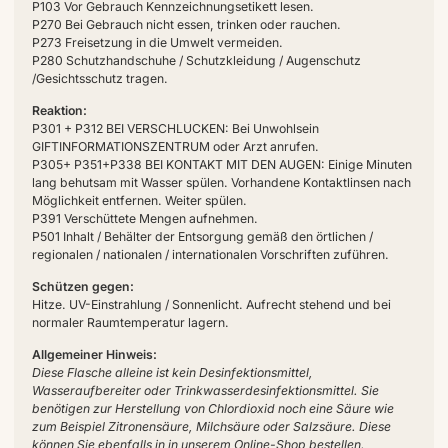
P103 Vor Gebrauch Kennzeichnungsetikett lesen.
P270 Bei Gebrauch nicht essen, trinken oder rauchen.
P273 Freisetzung in die Umwelt vermeiden.
P280 Schutzhandschuhe / Schutzkleidung / Augenschutz
/Gesichtsschutz tragen.
Reaktion:
P301 + P312 BEI VERSCHLUCKEN: Bei Unwohlsein
GIFTINFORMATIONSZENTRUM oder Arzt anrufen.
P305+ P351+P338 BEI KONTAKT MIT DEN AUGEN: Einige Minuten
lang behutsam mit Wasser spülen. Vorhandene Kontaktlinsen nach
Möglichkeit entfernen. Weiter spülen.
P391 Verschüttete Mengen aufnehmen.
P501 Inhalt / Behälter der Entsorgung gemäß den örtlichen /
regionalen / nationalen / internationalen Vorschriften zuführen.
Schützen gegen:
Hitze. UV-Einstrahlung / Sonnenlicht. Aufrecht stehend und bei
normaler Raumtemperatur lagern.
Allgemeiner Hinweis:
Diese Flasche alleine ist kein Desinfektionsmittel,
Wasseraufbereiter oder Trinkwasserdesinfektionsmittel. Sie
benötigen zur Herstellung von Chlordioxid noch eine Säure wie
zum Beispiel Zitronensäure, Milchsäure oder Salzsäure. Diese
können Sie ebenfalls in in unserem Online-Shop bestellen.