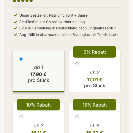
Unser Bestseller: Natriumchlorit + Säure
EinsEinsSet zur Chlordioxidherstellung
Eigene Herstellung in Deutschland nach Originalrezeptur
Abgefüllt in pharmazeutischen Braunglas mit Tropfeinsatz
5% Rabatt
ab 1
ab 2
17,90 €
17,01 €
pro Stück
pro Stück
10% Rabatt
15% Rabatt
ab 3
ab 5
16,11 €
15,22 €