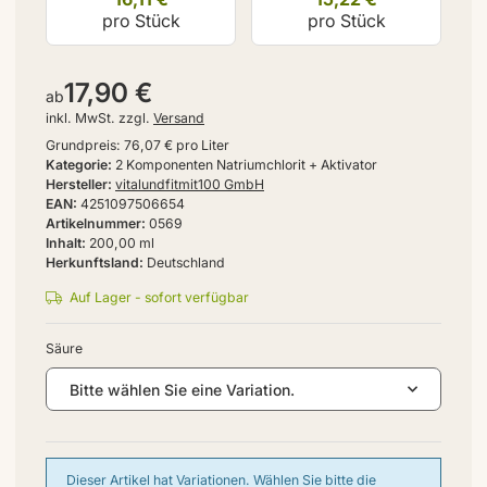
pro Stück
pro Stück
17,90 €
ab
inkl. MwSt. zzgl.
Versand
Grundpreis:
76,07 € pro Liter
Kategorie
2 Komponenten Natriumchlorit + Aktivator
Hersteller
vitalundfitmit100 GmbH
EAN
4251097506654
Artikelnummer
0569
Inhalt
200,00 ml
Herkunftsland
Deutschland
Auf Lager - sofort verfügbar
Säure
Bitte wählen Sie eine Variation.
x
Dieser Artikel hat Variationen. Wählen Sie bitte die