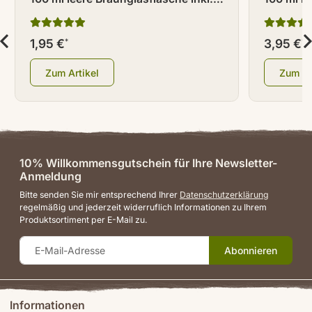
Tropferverschluss weiß mit
Braungla
Warndreieck
Zerstäub
1,95 €
3,95 €
*
*
Zum Artikel
Zum Ar
10% Willkommensgutschein für Ihre Newsletter-
Anmeldung
Bitte senden Sie mir entsprechend Ihrer
Datenschutzerklärung
regelmäßig und jederzeit widerruflich Informationen zu Ihrem
Produktsortiment per E-Mail zu.
Abonnieren
Informationen