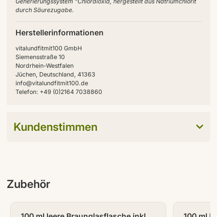
Generierungssystem "Chlordioxid, hergestellt aus Natriumchlorit
durch Säurezugabe.
Herstellerinformationen
vitalundfitmit100 GmbH
Siemensstraße 10
Nordrhein-Westfalen
Jüchen, Deutschland, 41363
info@vitalundfitmit100.de
Telefon: +49 (0)2164 7038860
Kundenstimmen
Zubehör
100 ml leere Braunglasflasche inkl.
100 ml le