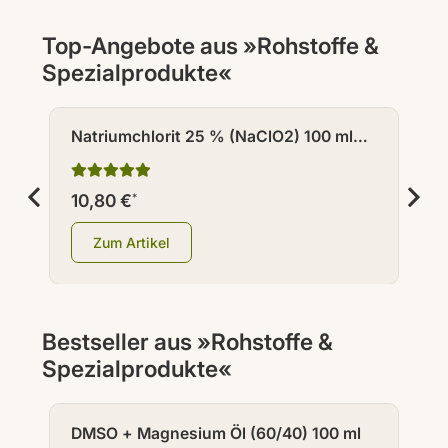
Top-Angebote aus »Rohstoffe &
Spezialprodukte«
Natriumchlorit 25 % (NaClO2) 100 ml
4
HDPE
10,80 €
7
*
Zum Artikel
Bestseller aus »Rohstoffe &
Spezialprodukte«
RABATT - 20%
DMSO + Magnesium Öl (60/40) 100 ml
C