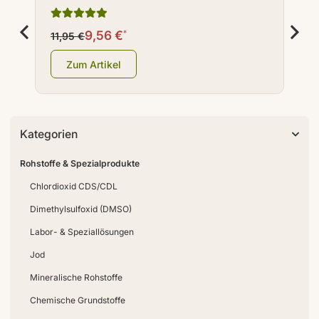
2
9,56 €
2
*
11,95 €
Zum Artikel
Kategorien
Rohstoffe & Spezialprodukte
Chlordioxid CDS/CDL
Dimethylsulfoxid (DMSO)
Labor- & Speziallösungen
Jod
Mineralische Rohstoffe
Chemische Grundstoffe