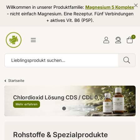
Willkommen in unserer Produktfamilie:
Magnesium 5 Komplex
- nicht einfach Magnesium. Eine Rezeptur. Fünf Verbindungen
+ aktives Vit. B6 (P5P).
0
Startseite
Chlordioxid Lösung CDS / CDL 0,3%
Zeolith Klinoptilolith (Naturzeolith)
Mehr erfahren
Mehr erfahren
Rohstoffe & Spezialprodukte