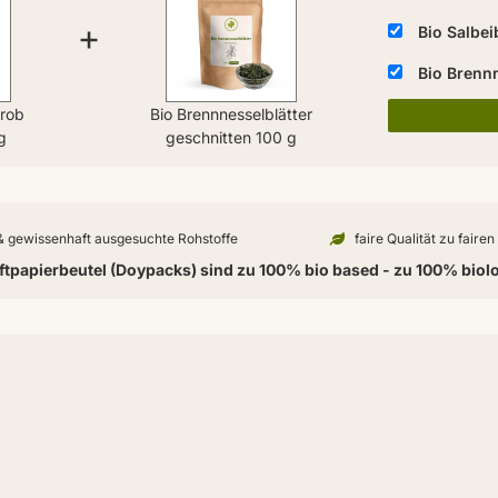
+
Bio Salbei
Bio Brennn
grob
Bio Brennnesselblätter
g
geschnitten 100 g
 & gewissenhaft ausgesuchte Rohstoffe
faire Qualität zu faire
tpapierbeutel (Doypacks) sind zu 100% bio based - zu 100% biol