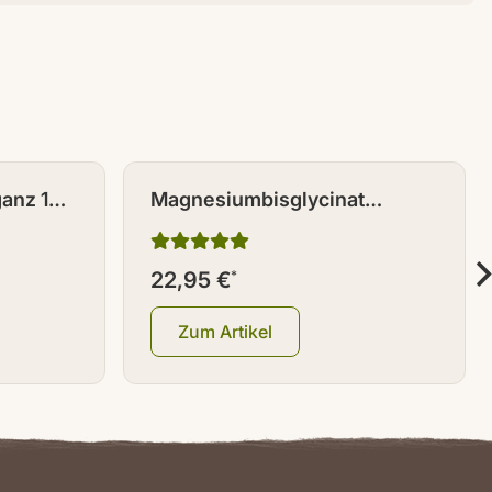
ganz 100
Magnesiumbisglycinat
Kapseln 180 Stk.
22,95 €
*
Zum Artikel