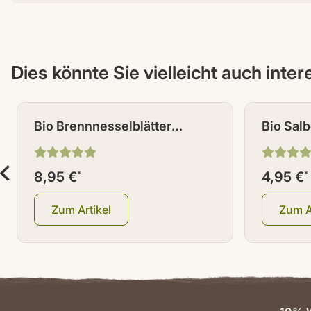
Dies könnte Sie vielleicht auch inte
NEU
NEU
Bio Brennnesselblätter
Bio Salb
geschnitten 100 g
geschni
8,95 €
*
4,95 €
*
Zum Artikel
Zum A