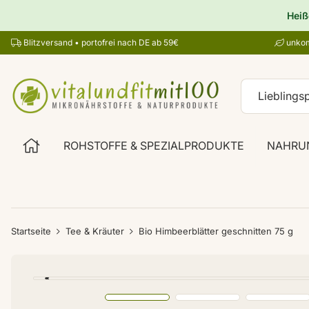
Heiß
Blitzversand • portofrei nach DE ab 59€
unkom
ROHSTOFFE & SPEZIALPRODUKTE
NAHRU
Startseite
Tee & Kräuter
Bio Himbeerblätter geschnitten 75 g