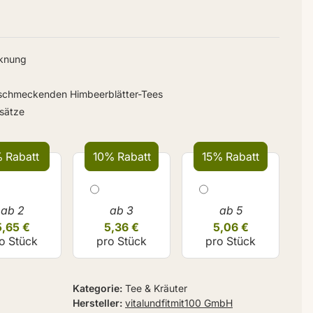
cknung
lschmeckenden Himbeerblätter-Tees
sätze
 Rabatt
10% Rabatt
15% Rabatt
ab 2
ab 3
ab 5
5,65 €
5,36 €
5,06 €
o Stück
pro Stück
pro Stück
Kategorie
Tee & Kräuter
Hersteller
vitalundfitmit100 GmbH