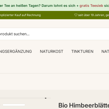
er Tee an heißen Tagen? Darum lohnt es sich +
gratis Teesieb
sic
plizierter Kauf auf Rechnung
seit über 19 Jahren, g
NGSERGÄNZUNG
NATURKOST
TINKTUREN
NA
Bio Himbeerblätt