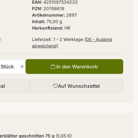
EAN
4251097534220
PZN
20768619
Artikelnummer
2697
Inhalt
75,00 g
Herkunftsland
HR
r
Lieferzeit:
1 - 2 Werktage
(DE - Ausland
abweichend)
Stück
In den Warenkorb
kel
Auf Wunschzettel
rblätter geschnitten 75 g
(5,95 €)