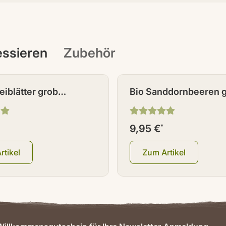
ressieren
Zubehör
NEU
eiblätter grob
Bio Sanddornbeeren 
tten 50 g
g
9,95 €
*
rtikel
Zum Artikel