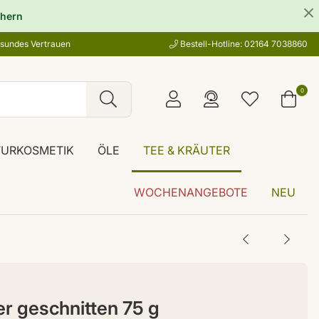
hern
esundes Vertrauen
Bestell-Hotline: 02164 7038860
0
TURKOSMETIK
ÖLE
TEE & KRÄUTER
WOCHENANGEBOTE
NEU
er geschnitten 75 g