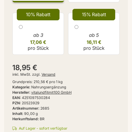
10% Rabatt
15% Rabatt
ab 3
ab 5
17,06 €
16,11 €
pro Stück
pro Stück
18,95 €
inkl. MwSt. zzgl.
Versand
Grundpreis:
210,56 € pro 1 kg
Kategorie
Nahrungsergänzung
Hersteller
vitalundfitmit100 GmbH
EAN
4251097530284
PZN
20523929
Artikelnummer
2685
Inhalt
90,00 g
Herkunftsland
BR
Auf Lager - sofort verfügbar