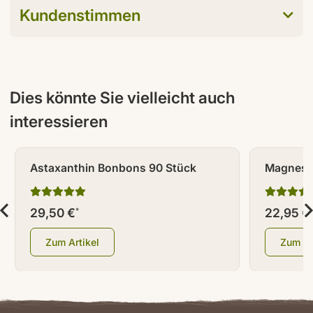
Kundenstimmen
Dies könnte Sie vielleicht auch
interessieren
Astaxanthin Bonbons 90 Stück
Magnesiu
Stk.
29,50 €
22,95 €
*
Zum Artikel
Zum Ar