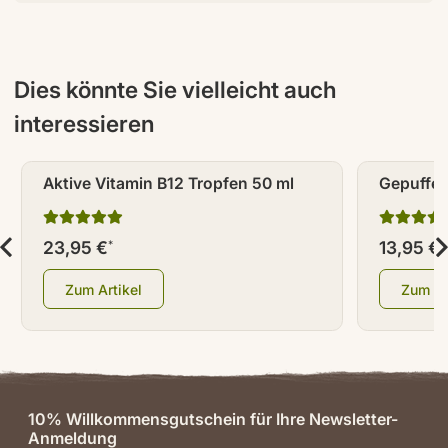
Dies könnte Sie vielleicht auch
interessieren
Aktive Vitamin B12 Tropfen 50 ml
Gepuffer
(säurefre
23,95 €
13,95 €
*
*
Zum Artikel
Zum Ar
10% Willkommensgutschein für Ihre Newsletter-
Anmeldung