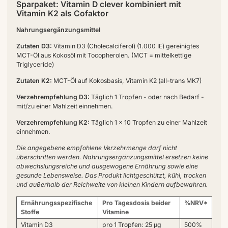
Sparpaket: Vitamin D clever kombiniert mit
Vitamin K2 als Cofaktor
Nahrungsergänzungsmittel
Zutaten D3:
Vitamin D3 (Cholecalciferol) (1.000 IE) gereinigtes
MCT-Öl aus Kokosöl mit Tocopherolen. (MCT = mittelkettige
Triglyceride)
Zutaten K2:
MCT-Öl auf Kokosbasis, Vitamin K2 (all-trans MK7)
Verzehrempfehlung D3:
Täglich 1 Tropfen - oder nach Bedarf -
mit/zu einer Mahlzeit einnehmen.
Verzehrempfehlung K2:
Täglich 1 x 10 Tropfen zu einer Mahlzeit
einnehmen.
Die angegebene empfohlene Verzehrmenge darf nicht
überschritten werden. Nahrungsergänzungsmittel ersetzen keine
abwechslungsreiche und ausgewogene Ernährung sowie eine
gesunde Lebensweise. Das Produkt lichtgeschützt, kühl, trocken
und außerhalb der Reichweite von kleinen Kindern aufbewahren.
Ernährungsspezifische
Pro Tagesdosis beider
%NRV*
Stoffe
Vitamine
Vitamin D3
pro 1 Tropfen: 25 µg
500%