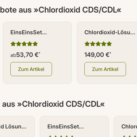
bote aus »Chlordioxid CDS/CDL«
EinsEinsSet
Chlordioxid-Lösung
(Bestseller) 100 ml
CDL / CDS <0,3%
Braunglas Set [3+1
250 ml Braunglas
53,70 €
*
149,00 €
*
ab
gratis]
5+2 gratis
Zum Artikel
Zum Artikel
r aus »Chlordioxid CDS/CDL«
RABATT -
id Lösung
EinsEinsSet
Chlor
L <0,3%
(Bestseller) [100 ml
CDS /