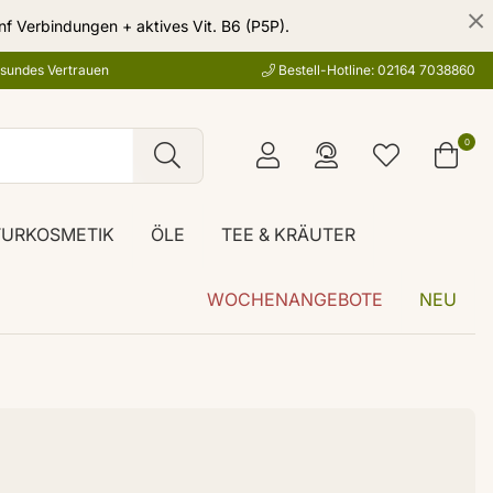
nf Verbindungen + aktives Vit. B6 (P5P).
esundes Vertrauen
Bestell-Hotline: 02164 7038860
0
TURKOSMETIK
ÖLE
TEE & KRÄUTER
WOCHENANGEBOTE
NEU