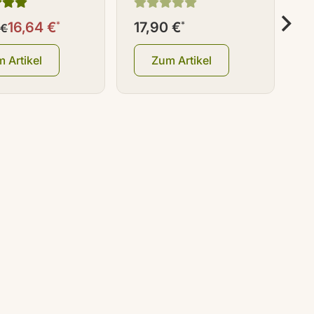
l Braunglas
Set] Braunglas
S
16,64 €
*
17,90 €
*
 €
a
Salzsäure 4 %
 Artikel
Zum Artikel