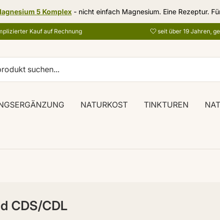
agnesium 5 Komplex
- nicht einfach Magnesium. Eine Rezeptur. Fü
plizierter Kauf auf Rechnung
seit über 19 Jahren, g
NGSERGÄNZUNG
NATURKOST
TINKTUREN
NA
xid CDS/CDL