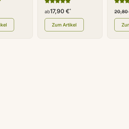
aunglas
Set] Braunglas
100 m
17,90 €
*
ab
20,80
ikel
Zum Artikel
Zum