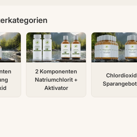
erkategorien
nten
2 Komponenten
Chlordioxid
ung
Natriumchlorit +
Sparangebot
xid
Aktivator