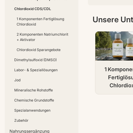
Chlordioxid CDS/CDL
Unsere Unt
1 Komponenten Fertiglösung
Chlordioxid
2 Komponenten Natriumchlorit
+ Aktivator
Chlordioxid Sparangebote
Dimethylsulfoxid (DMSO)
1 Kompone
Labor- & Speziallösungen
Fertiglös
Jod
Chlordio
Mineralische Rohstoffe
Chemische Grundstoffe
Spezialanwendungen
Zubehör
Nahrungsergänzung