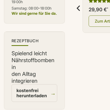
19:00h
250 ml Br
Samstag: 08:00–18:00h
29,90 €
*
Wir sind gerne für Sie da.
Zum Art
NEU
REZEPTBUCH
Spielend leicht
Nährstoffbomben
in
den Alltag
integrieren
kostenfrei
→
herunterladen