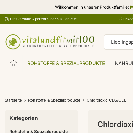
Willkommen in unserer Produktfamilie:
M
Blitzversand • portofrei nach DE ab 59€
unkom
ROHSTOFFE & SPEZIALPRODUKTE
NAHRU
Startseite
Rohstoffe & Spezialprodukte
Chlordioxid CDS/CDL
Kategorien
Chlordio
Rohstoffe & Spezialprodukte