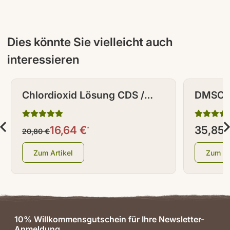
Dies könnte Sie vielleicht auch
interessieren
RABATT - 20%
Chlordioxid Lösung CDS /
DMSO D
CDL <0,3% 100 ml Braunglas
% (Ph. 
ml [3+1
16,64 €
35,85 
*
20,80 €
Zum Artikel
Zum Ar
10% Willkommensgutschein für Ihre Newsletter-
Anmeldung