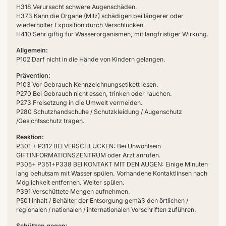
H318 Verursacht schwere Augenschäden.
H373 Kann die Organe (Milz) schädigen bei längerer oder
wiederholter Exposition durch Verschlucken.
H410 Sehr giftig für Wasserorganismen, mit langfristiger Wirkung.
Allgemein:
P102 Darf nicht in die Hände von Kindern gelangen.
Prävention:
P103 Vor Gebrauch Kennzeichnungsetikett lesen.
P270 Bei Gebrauch nicht essen, trinken oder rauchen.
P273 Freisetzung in die Umwelt vermeiden.
P280 Schutzhandschuhe / Schutzkleidung / Augenschutz
/Gesichtsschutz tragen.
Reaktion:
P301 + P312 BEI VERSCHLUCKEN: Bei Unwohlsein
GIFTINFORMATIONSZENTRUM oder Arzt anrufen.
P305+ P351+P338 BEI KONTAKT MIT DEN AUGEN: Einige Minuten
lang behutsam mit Wasser spülen. Vorhandene Kontaktlinsen nach
Möglichkeit entfernen. Weiter spülen.
P391 Verschüttete Mengen aufnehmen.
P501 Inhalt / Behälter der Entsorgung gemäß den örtlichen /
regionalen / nationalen / internationalen Vorschriften zuführen.
Schützen gegen: