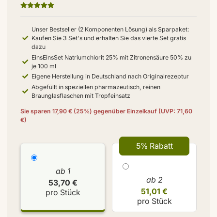
Unser Bestseller (2 Komponenten Lösung) als Sparpaket:
Kaufen Sie 3 Set's und erhalten Sie das vierte Set gratis
dazu
EinsEinsSet Natriumchlorit 25% mit Zitronensäure 50% zu
je 100 ml
Eigene Herstellung in Deutschland nach Originalrezeptur
Abgefüllt in speziellen pharmazeutisch, reinen
Braunglasflaschen mit Tropfeinsatz
Sie sparen 17,90 € (25%) gegenüber Einzelkauf (UVP: 71,60
€)
5% Rabatt
ab 1
ab 2
53,70 €
51,01 €
pro Stück
pro Stück