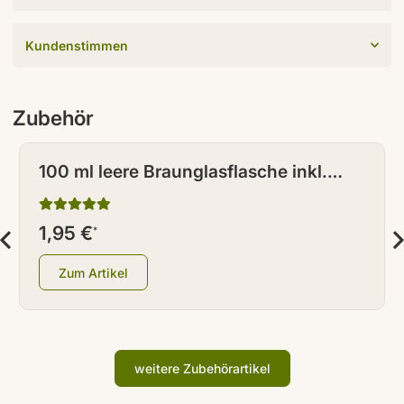
Kundenstimmen
Zubehör
100 ml leere Braunglasflasche inkl.
Tropferverschluss weiß mit
Warndreieck
1,95 €
*
Zum Artikel
weitere Zubehörartikel