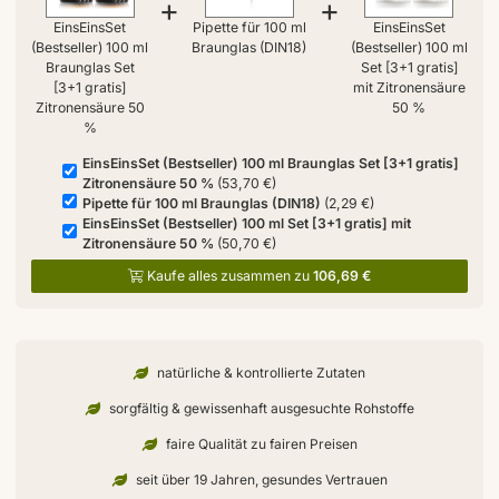
+
+
EinsEinsSet
Pipette für 100 ml
EinsEinsSet
(Bestseller) 100 ml
Braunglas (DIN18)
(Bestseller) 100 ml
Braunglas Set
Set [3+1 gratis]
[3+1 gratis]
mit Zitronensäure
Zitronensäure 50
50 %
%
EinsEinsSet (Bestseller) 100 ml Braunglas Set [3+1 gratis]
Zitronensäure 50 %
(53,70 €)
Pipette für 100 ml Braunglas (DIN18)
(2,29 €)
EinsEinsSet (Bestseller) 100 ml Set [3+1 gratis] mit
Zitronensäure 50 %
(50,70 €)
Kaufe alles zusammen zu
106,69 €
natürliche & kontrollierte Zutaten
sorgfältig & gewissenhaft ausgesuchte Rohstoffe
faire Qualität zu fairen Preisen
seit über 19 Jahren, gesundes Vertrauen