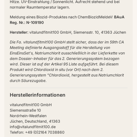
Hitze. UV-Einstrahlung / Sonnenlicht. Aufrecht stehend und bei
normaler Raumtemperatur lagern.
Meldung eines Biozid-Produktes nach ChemBiozidMeldeV:
BAuA
Reg. Nr.: N-109190
Hersteller:
vitalundfitmit100 GmbH, Siemensstr. 10, 41363 Jüchen
Die Fa. vitalundfitmit100 GmbH stellt sicher, dass der im 59th CA
Meeting definierte Ausgangsstoff für die Herstellung von
EinsEinsSet's, Natriumchlorit ausschließlich in der Lieferkette von
dem Dossier-Inhaber für das 2. Generierungssystem bezogen
wird. Dieser ist auf der Artikel 95 Liste aufgeführt. Bei diesem
Produkt wird Chlordioxid in situ (vor Ort) nach dem 2.
Generierungssystem "Chlordioxid, hergestellt aus Natriumchlorit
durch Säurezugabe.
Herstellerinformationen
vitalundfitmit100 GmbH
Siemensstraße 10
Nordrhein-Westfalen
Jüchen, Deutschland, 41363
info@vitalundfitmit100.de
Telefon: +49 (0)2164 7038860