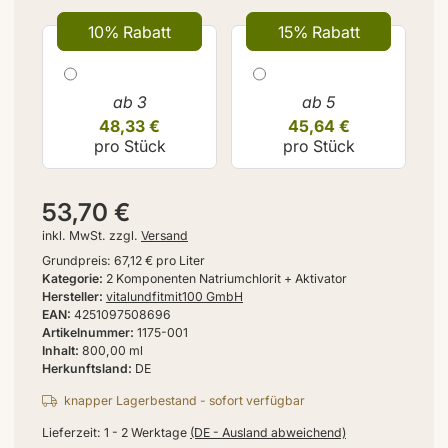
10% Rabatt
15% Rabatt
ab 3
ab 5
48,33 €
45,64 €
pro Stück
pro Stück
53,70 €
inkl. MwSt. zzgl.
Versand
Grundpreis:
67,12 € pro Liter
Kategorie
2 Komponenten Natriumchlorit + Aktivator
Hersteller
vitalundfitmit100 GmbH
EAN
4251097508696
Artikelnummer
1175-001
Inhalt
800,00 ml
Herkunftsland
DE
knapper Lagerbestand - sofort verfügbar
Lieferzeit:
1 - 2 Werktage
(DE - Ausland abweichend)