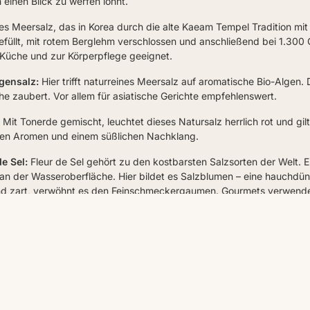
h einen Blick zu werfen lohnt.
es Meersalz, das in Korea durch die alte Kaeam Tempel Tradition mit
llt, mit rotem Berglehm verschlossen und anschließend bei 1.300 
Küche und zur Körperpflege geeignet.
gensalz:
Hier trifft naturreines Meersalz auf aromatische Bio-Algen
e zaubert. Vor allem für asiatische Gerichte empfehlenswert.
Mit Tonerde gemischt, leuchtet dieses Natursalz herrlich rot und gilt 
nen Aromen und einem süßlichen Nachklang.
e Sel:
Fleur de Sel gehört zu den kostbarsten Salzsorten der Welt. E
 an der Wasseroberfläche. Hier bildet es Salzblumen – eine hauchdün
und zart, verwöhnt es den Feinschmeckergaumen. Gourmets verwend
:
Maldon Meersalz kommt aus einer kleinen Stadt an der englischen 
en und Abschöpfen gewinnt. Aromatisch und rein im Geschmack, pas
alz:
Dieses Steinsalz bringt eine exotische Note in Ihre Küche und gi
Es begeistert mit hellen Blautönen, wunderbar intensiven Salzaromen 
Ein klassisches Salz, das geschmacklich an herkömmliches Kochsalz er