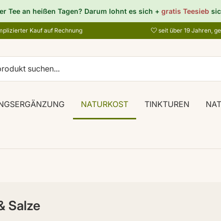
er Tee an heißen Tagen? Darum lohnt es sich +
gratis Teesieb
sic
plizierter Kauf auf Rechnung
seit über 19 Jahren, g
NGSERGÄNZUNG
NATURKOST
TINKTUREN
NA
& Salze