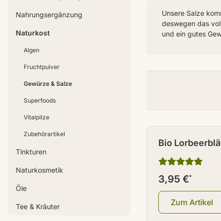
Unsere Salze komm
Nahrungsergänzung
deswegen das volle
Naturkost
und ein gutes Gew
Algen
Fruchtpulver
Gewürze & Salze
Superfoods
Vitalpilze
Zubehörartikel
Bio Lorbeerblä
Tinkturen
Naturkosmetik
3,95 €
*
Öle
Zum Artikel
Tee & Kräuter