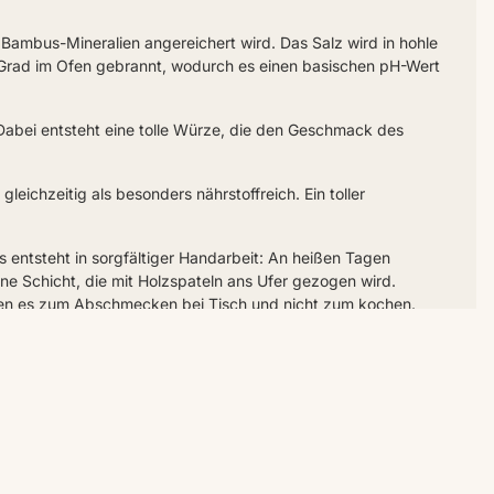
 Bambus-Mineralien angereichert wird. Das Salz wird in hohle
Grad im Ofen gebrannt, wodurch es einen basischen pH-Wert
. Dabei entsteht eine tolle Würze, die den Geschmack des
gleichzeitig als besonders nährstoffreich. Ein toller
s entsteht in sorgfältiger Handarbeit: An heißen Tagen
ne Schicht, die mit Holzspateln ans Ufer gezogen wird.
en es zum Abschmecken bei Tisch und nicht zum kochen.
Nordküste, wo ein Familienunternehmen es seit über 100
st es hervorragend zu Bratkartoffeln, Fisch und Gemüse.
lt mit gutem Grund als eines der seltensten und exklusivsten
und einem leichten Prickeln.
innert. Es ist jedoch frei von jeglichen Zusätzen und