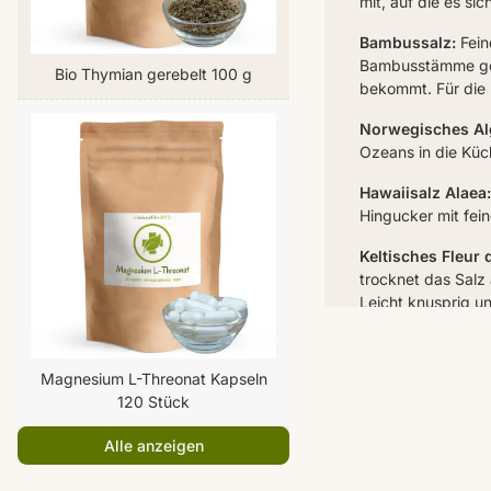
mit, auf die es sic
Bambussalz:
Fein
Bambusstämme gefü
Bio Thymian gerebelt 100 g
bekommt. Für die 
Norwegisches Al
Ozeans in die Küch
Hawaiisalz Alaea:
Hingucker mit fei
Keltisches Fleur d
trocknet das Salz
Leicht knusprig 
Maldon Meersalz
Jahren durch Sied
Magnesium L-Threonat Kapseln
120 Stück
Persisches Blaus
Salze überhaupt. 
Alle anzeigen
Totes Meer Salz: