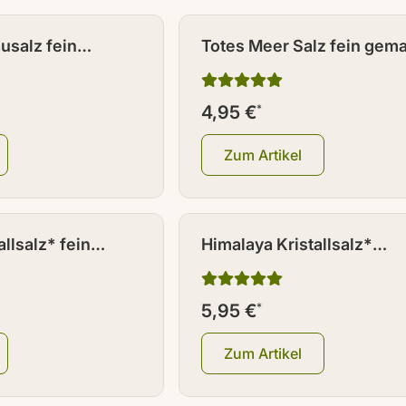
usalz fein
Totes Meer Salz fein gem
g
1000 g
4,95 €
*
Zum Artikel
llsalz* fein
Himalaya Kristallsalz*
 g
grobkörnig 1000g
5,95 €
*
Zum Artikel