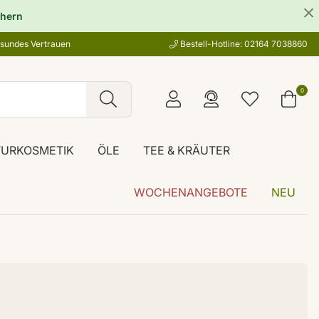
hern
esundes Vertrauen
Bestell-Hotline: 02164 7038860
0
TURKOSMETIK
ÖLE
TEE & KRÄUTER
WOCHENANGEBOTE
NEU