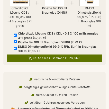
+
+
Chlordioxid
Pipette für 100 ml
DMSO
Lösung CDS /
Braunglas (DIN18)
Dimethylsulfoxid
CDL <0,3% 100
99,9 % (Ph. Eur.)
ml Braunglas 3+1
in Braunglas 100
gratis
ml
Chlordioxid Lösung CDS / CDL <0,3% 100 ml Braunglas
3+1 gratis
(62,40 €)
Pipette für 100 ml Braunglas (DIN18)
(2,29 €)
DMSO Dimethylsulfoxid 99,9 % (Ph. Eur.) in Braunglas
100 ml
(11,95 €)
Kaufe alles zusammen zu
76,64 €
natürliche & kontrollierte Zutaten
sorgfältig & gewissenhaft ausgesuchte Rohstoffe
faire Qualität zu fairen Preisen
seit über 19 Jahren, gesundes Vertrauen
Neu:
Unsere Kraftpapierbeutel (Doypacks) sind zu 100% bio