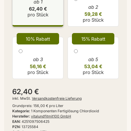
ab 1
ab 2
62,40 €
59,28 €
pro Stück
pro Stück
10% Rabatt
15% Rabatt
ab 3
ab 5
56,16 €
53,04 €
pro Stück
pro Stück
62,40 €
inkl. MwSt.
Versandkostenfreie Lieferung
Grundpreis:
156,00 € pro Liter
Kategorie
1 Komponenten Fertiglösung Chlordioxid
Hersteller
vitalundfitmit100 GmbH
EAN
4251097506425
PZN
13725584