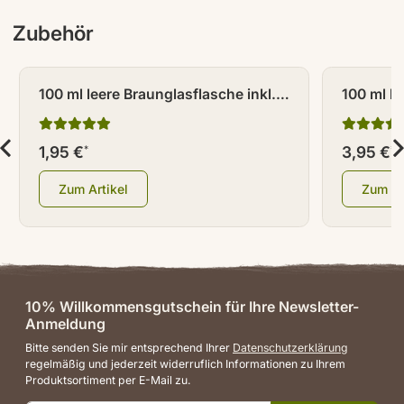
Zubehör
100 ml leere Braunglasflasche inkl.
100 ml le
Tropferverschluss weiß mit
Braungla
Warndreieck
Zerstäub
1,95 €
3,95 €
*
*
Zum Artikel
Zum Ar
10% Willkommensgutschein für Ihre Newsletter-
Anmeldung
Bitte senden Sie mir entsprechend Ihrer
Datenschutzerklärung
regelmäßig und jederzeit widerruflich Informationen zu Ihrem
Produktsortiment per E-Mail zu.