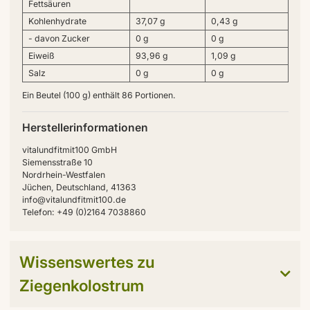
Fettsäuren
Kohlenhydrate
37,07 g
0,43 g
- davon Zucker
0 g
0 g
Eiweiß
93,96 g
1,09 g
Salz
0 g
0 g
Ein Beutel (100 g) enthält 86 Portionen.
Herstellerinformationen
vitalundfitmit100 GmbH
Siemensstraße 10
Nordrhein-Westfalen
Jüchen, Deutschland, 41363
info@vitalundfitmit100.de
Telefon: +49 (0)2164 7038860
Wissenswertes zu
Ziegenkolostrum