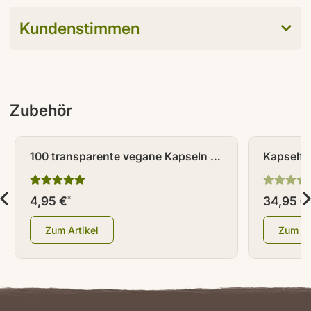
Kundenstimmen
Zubehör
100 transparente vegane Kapseln /
Kapselfü
Leerkapseln Größe 0
4,95 €
34,95 €
*
Zum Artikel
Zum Ar