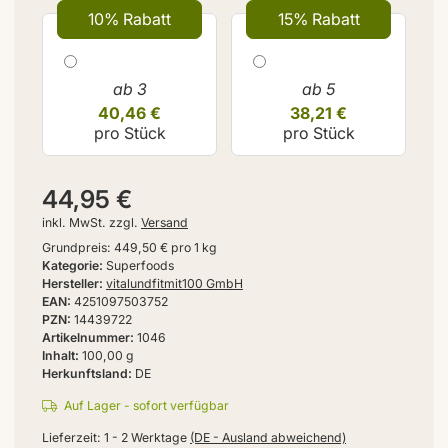
10% Rabatt
15% Rabatt
ab 3
ab 5
40,46 €
38,21 €
pro Stück
pro Stück
44,95 €
inkl. MwSt. zzgl.
Versand
Grundpreis:
449,50 € pro 1 kg
Kategorie
Superfoods
Hersteller
vitalundfitmit100 GmbH
EAN
4251097503752
PZN
14439722
Artikelnummer
1046
Inhalt
100,00 g
Herkunftsland
DE
Auf Lager - sofort verfügbar
Lieferzeit:
1 - 2 Werktage
(DE - Ausland abweichend)