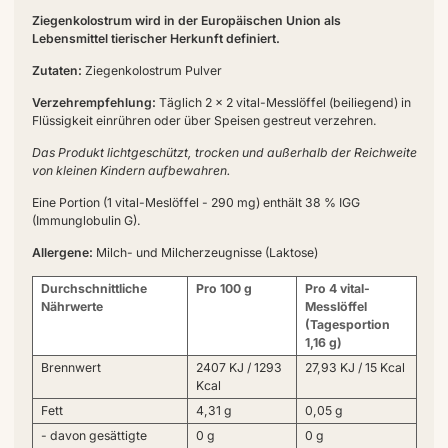
Ziegenkolostrum wird in der Europäischen Union als
Lebensmittel tierischer Herkunft definiert.
Zutaten:
Ziegenkolostrum Pulver
Verzehrempfehlung:
Täglich 2 x 2 vital-Messlöffel (beiliegend) in
Flüssigkeit einrühren oder über Speisen gestreut verzehren.
Das Produkt lichtgeschützt, trocken und außerhalb der Reichweite
von kleinen Kindern aufbewahren.
Eine Portion (1 vital-Meslöffel - 290 mg) enthält 38 % IGG
(Immunglobulin G).
Allergene:
Milch- und Milcherzeugnisse (Laktose)
Durchschnittliche
Pro 100 g
Pro 4 vital-
Nährwerte
Messlöffel
(Tagesportion
1,16 g)
Brennwert
2407 KJ / 1293
27,93 KJ / 15 Kcal
Kcal
Fett
4,31 g
0,05 g
- davon gesättigte
0 g
0 g