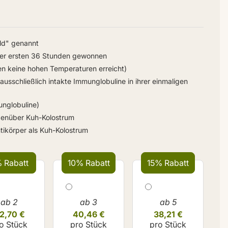
ld" genannt
der ersten 36 Stunden gewonnen
en keine hohen Temperaturen erreicht)
ausschließlich intakte Immunglobuline in ihrer einmaligen
unglobuline)
genüber Kuh-Kolostrum
tikörper als Kuh-Kolostrum
 Rabatt
10% Rabatt
15% Rabatt
ab 2
ab 3
ab 5
2,70 €
40,46 €
38,21 €
o Stück
pro Stück
pro Stück