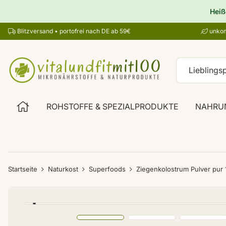
Heiß
Blitzversand • portofrei nach DE ab 59€
unkom
ROHSTOFFE & SPEZIALPRODUKTE
NAHRU
Startseite
Naturkost
Superfoods
Ziegenkolostrum Pulver pur 