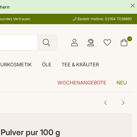
hern
esundes Vertrauen
Bestell-Hotline: 02164 7038860
0
TURKOSMETIK
ÖLE
TEE & KRÄUTER
WOCHENANGEBOTE
NEU
Pulver pur 100 g