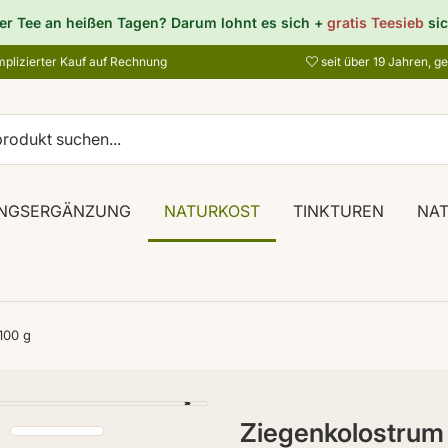
er Tee an heißen Tagen? Darum lohnt es sich +
gratis Teesieb
sic
plizierter Kauf auf Rechnung
seit über 19 Jahren, g
NGSERGÄNZUNG
NATURKOST
TINKTUREN
NA
100 g
Ziegenkolostrum 