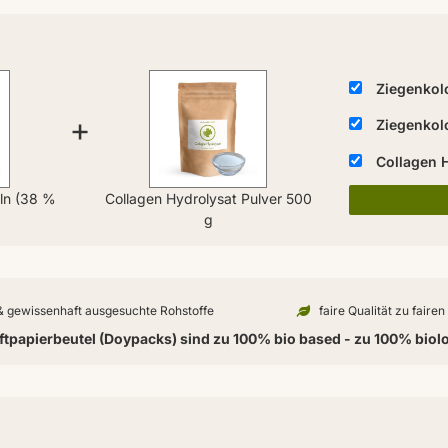
Ziegenkol
+
Ziegenkol
Collagen 
ln (38 %
Collagen Hydrolysat Pulver 500
k
g
 & gewissenhaft ausgesuchte Rohstoffe
faire Qualität zu faire
tpapierbeutel (Doypacks) sind zu 100% bio based - zu 100% biol