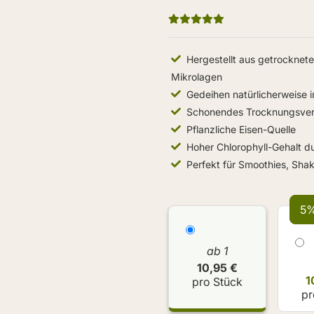
Hergestellt aus getrocknet
Mikrolagen
Gedeihen natürlicherweise
Schonendes Trocknungsverf
Pflanzliche Eisen-Quelle
Hoher Chlorophyll-Gehalt d
Perfekt für Smoothies, Sha
5%
ab 1
10,95 €
1
pro Stück
pr