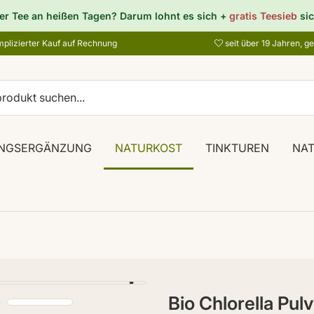
er Tee an heißen Tagen? Darum lohnt es sich +
gratis Teesieb
sic
plizierter Kauf auf Rechnung
seit über 19 Jahren, g
NGSERGÄNZUNG
NATURKOST
TINKTUREN
NA
Bio Chlorella Pul