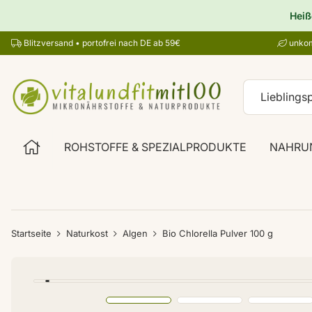
Heiß
Blitzversand • portofrei nach DE ab 59€
unkom
ROHSTOFFE & SPEZIALPRODUKTE
NAHRU
Startseite
Naturkost
Algen
Bio Chlorella Pulver 100 g