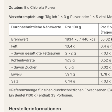
Zutaten:
Bio Chlorella Pulver
Verzehrempfehlung:
Täglich 1 x 3 g Pulver oder 1 x 5 vital-M
Durchschnittliche Nährwerte
Pro 100 g
Pro 5 
(Tages
Brennwert
1834 kJ / 440 kcal
55,02 
Fett
13,4 g
0,4 g 
- davon gesättigte Fettsäuren
2,72 g
< 0,1 
Kohlenhydrate
17,3 g
0,52 g
- davon Zucker
0,5 g
0,02 g
Eiweiß
59,1 g
1,78 g
Salz
0,14 g
< 0,1 
*Referenzmenge für einen durchschnittlichen Erwachsenen (84
Ein Beutel (100 g) enthält 33 Portionen.
Herstellerinformationen