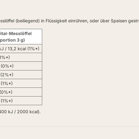
esslöffel (beiliegend) in Flüssigkeit einrühren, oder über Speisen gest
vital-Messlöffel
portion 3 g)
kJ / 13,2 kcal (1%*)
(1%*)
g (0%*)
 (2%*)
 (1%*)
 (0%*)
g (1%*)
00 kJ / 2000 kcal).