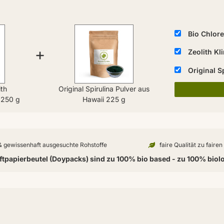
Bio Chlore
+
Zeolith Kl
Original S
ith
Original Spirulina Pulver aus
r 250 g
Hawaii 225 g
 & gewissenhaft ausgesuchte Rohstoffe
faire Qualität zu faire
tpapierbeutel (Doypacks) sind zu 100% bio based - zu 100% biol