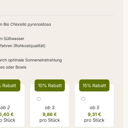
en Bio
Chlorella pyrenoidosa
 im Süßwasser
ahren (Rohkostqualität)
urch optimale Sonneneinstrahlung
kes oder Bowls
 Rabatt
10% Rabatt
15% Rabatt
ab 2
ab 3
ab 5
0,40 €
9,86 €
9,31 €
o Stück
pro Stück
pro Stück