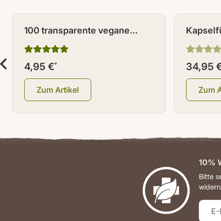
100 transparente vegane
Kapselfü
Kapseln / Leerkapseln Größe
Standar
0
4,95 €
*
34,95 
Zum Artikel
Zum A
10% W
Bitte 
widerr