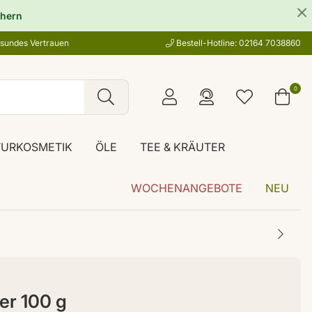
hern
esundes Vertrauen
Bestell-Hotline: 02164 7038860
0
TURKOSMETIK
ÖLE
TEE & KRÄUTER
WOCHENANGEBOTE
NEU
ver 100 g