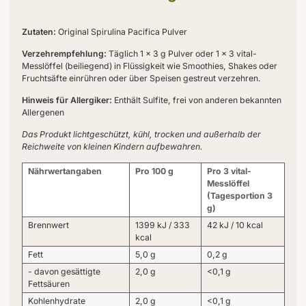
Zutaten:
Original Spirulina Pacifica Pulver
Verzehrempfehlung:
Täglich 1 x 3 g Pulver oder 1 x 3 vital-
Messlöffel (beiliegend) in Flüssigkeit wie Smoothies, Shakes oder
Fruchtsäfte einrühren oder über Speisen gestreut verzehren.
Hinweis für Allergiker:
Enthält Sulfite, frei von anderen bekannten
Allergenen
Das Produkt lichtgeschützt, kühl, trocken und außerhalb der
Reichweite von kleinen Kindern aufbewahren.
Nährwertangaben
Pro 100 g
Pro 3 vital-
Messlöffel
(Tagesportion 3
g)
Brennwert
1399 kJ / 333
42 kJ / 10 kcal
kcal
Fett
5,0 g
0,2 g
- davon gesättigte
2,0 g
<0,1 g
Fettsäuren
Kohlenhydrate
2,0 g
<0,1 g