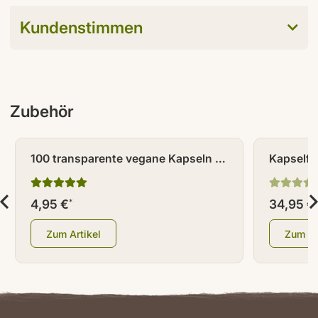
Kundenstimmen
Zubehör
100 transparente vegane Kapseln /
Kapselfü
Leerkapseln Größe 0
4,95 €
34,95 €
*
Zum Artikel
Zum Ar