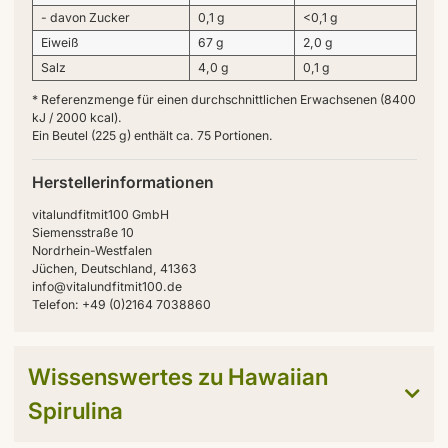
- davon Zucker
0,1 g
<0,1 g
Eiweiß
67 g
2,0 g
Salz
4,0 g
0,1 g
* Referenzmenge für einen durchschnittlichen Erwachsenen (8400
kJ / 2000 kcal).
Ein Beutel (225 g) enthält ca. 75 Portionen.
Herstellerinformationen
vitalundfitmit100 GmbH
Siemensstraße 10
Nordrhein-Westfalen
Jüchen, Deutschland, 41363
info@vitalundfitmit100.de
Telefon: +49 (0)2164 7038860
Wissenswertes zu Hawaiian
Spirulina