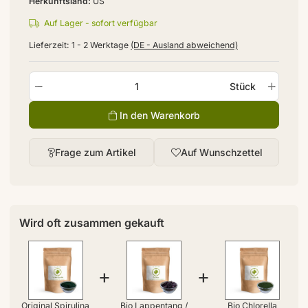
Herkunftsland
US
Auf Lager - sofort verfügbar
Lieferzeit:
1 - 2 Werktage
(DE - Ausland abweichend)
Stück
In den Warenkorb
Frage zum Artikel
Auf Wunschzettel
Wird oft zusammen gekauft
+
+
Original Spirulina
Bio Lappentang /
Bio Chlorella