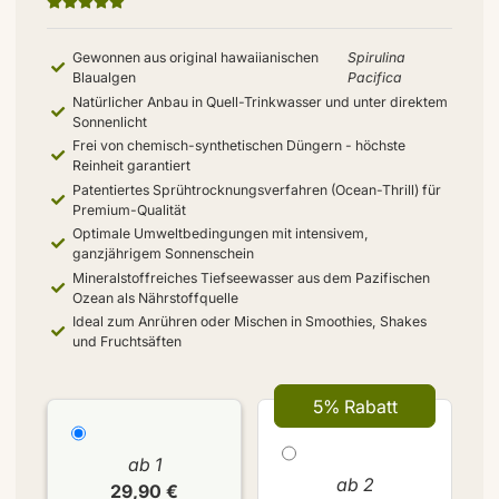
Gewonnen aus original hawaiianischen
Spirulina
Blaualgen
Pacifica
Natürlicher Anbau in Quell-Trinkwasser und unter direktem
Sonnenlicht
Frei von chemisch-synthetischen Düngern - höchste
Reinheit garantiert
Patentiertes Sprühtrocknungsverfahren (Ocean-Thrill) für
Premium-Qualität
Optimale Umweltbedingungen mit intensivem,
ganzjährigem Sonnenschein
Mineralstoffreiches Tiefseewasser aus dem Pazifischen
Ozean als Nährstoffquelle
Ideal zum Anrühren oder Mischen in Smoothies, Shakes
und Fruchtsäften
5% Rabatt
ab 1
ab 2
29,90 €