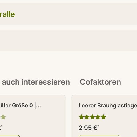
alle
t auch interessieren
Cofaktoren
ller Größe 0 |
Leerer Braunglastiegel
d 50
Deckel 120 ml
€
*
2,95 €
*