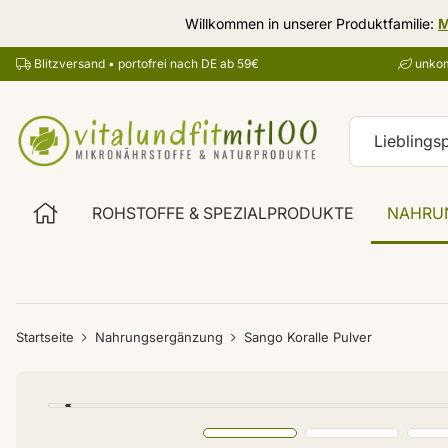
Willkommen in unserer Produktfamilie:
M
Blitzversand • portofrei nach DE ab 59€
unkom
ROHSTOFFE & SPEZIALPRODUKTE
NAHRU
Startseite
Nahrungsergänzung
Sango Koralle Pulver