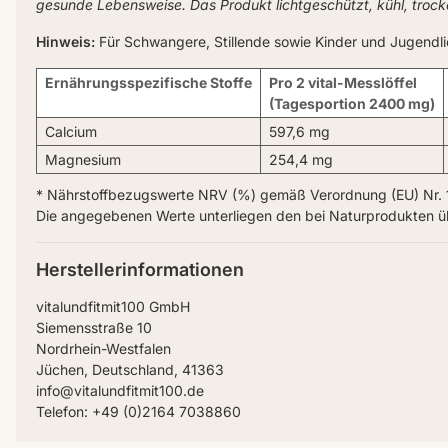
gesunde Lebensweise. Das Produkt lichtgeschützt, kühl, troc
Hinweis:
Für Schwangere, Stillende sowie Kinder und Jugendli
Ernährungsspezifische Stoffe
Pro 2 vital-Messlöffel
(Tagesportion 2400 mg)
Calcium
597,6 mg
Magnesium
254,4 mg
* Nährstoffbezugswerte NRV (%) gemäß Verordnung (EU) Nr. 
Die angegebenen Werte unterliegen den bei Naturprodukten 
Herstellerinformationen
vitalundfitmit100 GmbH
Siemensstraße 10
Nordrhein-Westfalen
Jüchen, Deutschland, 41363
info@vitalundfitmit100.de
Telefon: +49 (0)2164 7038860