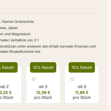
. Namen Scleractinia
awa, Japan
cium und Magnesium
malen Verhältnis von 2:1
erstützen unter anderem den Erhalt normaler Knochen und
rmalen Muskelfunktion bei
 Rabatt
10% Rabatt
15% Rabatt
ab 2
ab 3
ab 5
3,25 €
12,56 €
11,86 €
o Stück
pro Stück
pro Stück