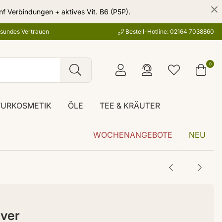
nf Verbindungen + aktives Vit. B6 (P5P).
esundes Vertrauen
Bestell-Hotline: 02164 7038860
0
TURKOSMETIK
ÖLE
TEE & KRÄUTER
WOCHENANGEBOTE
NEU
lver