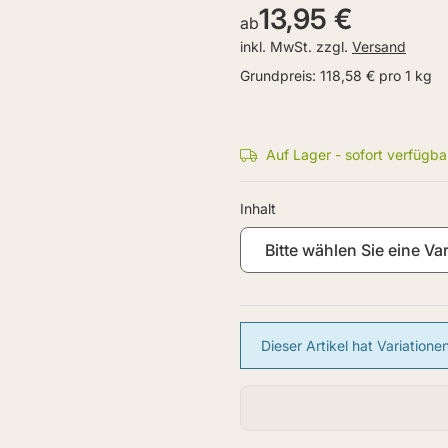
13,95 €
ab
inkl. MwSt. zzgl.
Versand
Grundpreis:
118,58 € pro 1 kg
Auf Lager - sofort verfügba
Inhalt
Bitte wählen Sie eine Var
x
Dieser Artikel hat Variation