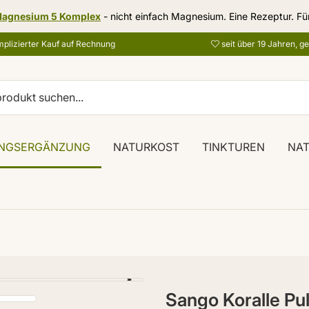
agnesium 5 Komplex
- nicht einfach Magnesium. Eine Rezeptur. Fü
plizierter Kauf auf Rechnung
seit über 19 Jahren, g
NGSERGÄNZUNG
NATURKOST
TINKTUREN
NA
Sango Koralle Pu