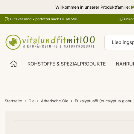
Willkommen in unserer Produktfamilie:
M
Blitzversand • portofrei nach DE ab 59€
unkom
ROHSTOFFE & SPEZIALPRODUKTE
NAHRU
Startseite
Öle
Ätherische Öle
Eukalyptusöl (eucalyptus globul