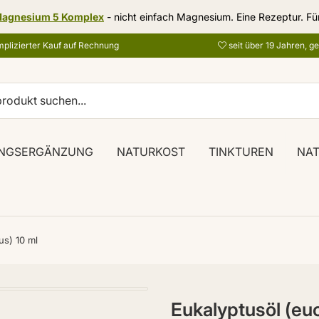
agnesium 5 Komplex
- nicht einfach Magnesium. Eine Rezeptur. Fü
plizierter Kauf auf Rechnung
seit über 19 Jahren, g
NGSERGÄNZUNG
NATURKOST
TINKTUREN
NA
us) 10 ml
Eukalyptusöl (euc