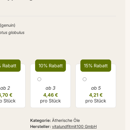
 (genuin)
ptus globulus
 Rabatt
10% Rabatt
15% Rabatt
ab 2
ab 3
ab 5
4,70 €
4,46 €
4,21 €
o Stück
pro Stück
pro Stück
Kategorie
Ätherische Öle
Hersteller
vitalundfitmit100 GmbH