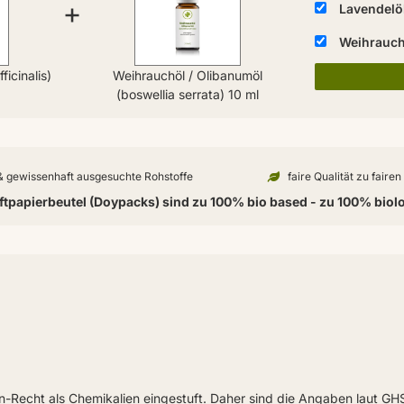
+
Lavendelöl
Weihrauchö
ficinalis)
Weihrauchöl / Olibanumöl
(boswellia serrata) 10 ml
 & gewissenhaft ausgesuchte Rohstoffe
faire Qualität zu faire
tpapierbeutel (Doypacks) sind zu 100% bio based - zu 100% biol
en-Recht als Chemikalien eingestuft. Daher sind die Angaben laut G