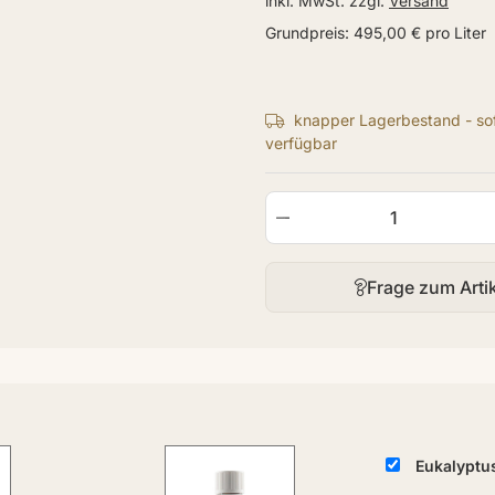
inkl. MwSt. zzgl.
Versand
Grundpreis:
495,00 € pro Liter
knapper Lagerbestand - sof
verfügbar
Frage zum Arti
Eukalyptus