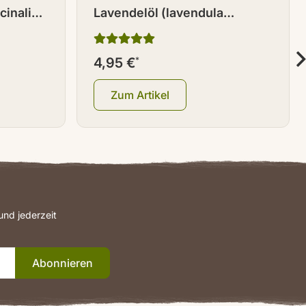
cinalis)
Lavendelöl (lavendula
officinalis) 10 ml
4,95 €
*
Zum Artikel
nd jederzeit
Abonnieren