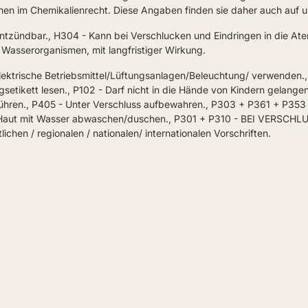
n im Chemikalienrecht. Diese Angaben finden sie daher auch auf u
ntzündbar., H304 - Kann bei Verschlucken und Eindringen in die Ate
r Wasserorganismen, mit langfristiger Wirkung.
lektrische Betriebsmittel/Lüftungsanlagen/Beleuchtung/ verwenden.
etikett lesen., P102 - Darf nicht in die Hände von Kindern gelangen,
 zuführen., P405 - Unter Verschluss aufbewahren., P303 + P361 + P
n. Haut mit Wasser abwaschen/duschen., P301 + P310 - BEI VERS
ichen / regionalen / nationalen/ internationalen Vorschriften.