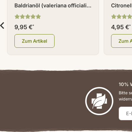
Baldrianöl (valeriana officialis
Citrone
L.) 10 ml
winteria
9,95 €
*
4,95 €
*
Zum Artikel
Zum A
10% W
Bitte 
widerr