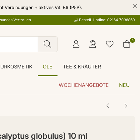
nf Verbindungen + aktives Vit. B6 (P5P).
esundes Vertrauen
Bestell-Hotline: 02164 7038860
0
TURKOSMETIK
ÖLE
TEE & KRÄUTER
WOCHENANGEBOTE
NEU
alyptus globulus) 10 ml