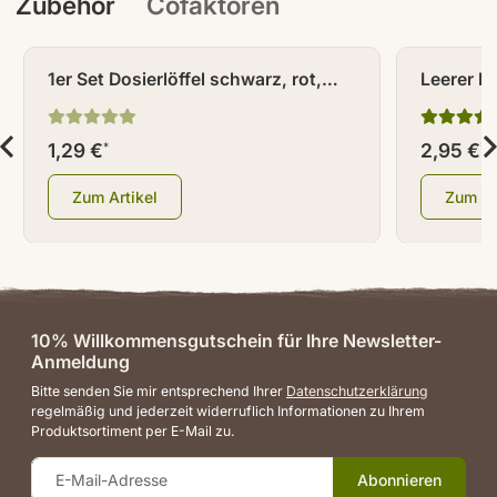
Zubehör
Cofaktoren
1er Set Dosierlöffel schwarz, rot,
Leerer Br
orange (je 1 Dosierlöffel)
120 ml
1,29 €
2,95 €
*
*
Zum Artikel
Zum Ar
10% Willkommensgutschein für Ihre Newsletter-
Anmeldung
Bitte senden Sie mir entsprechend Ihrer
Datenschutzerklärung
regelmäßig und jederzeit widerruflich Informationen zu Ihrem
Produktsortiment per E-Mail zu.
Abonnieren