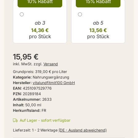
10% Rabatt
15% Rabatt
ab 3
ab 5
14,36 €
13,56 €
pro Stück
pro Stück
15,95 €
inkl. MwSt. zzgl.
Versand
Grundpreis:
319,00 € pro Liter
Kategorie
Nahrungsergänzung
Hersteller
vitalundfitmit100 GmbH
EAN
4251097529776
PZN
20289184
Artikelnummer
2633
Inhalt
50,00 ml
Herkunftsland
FR
Auf Lager - sofort verfügbar
Lieferzeit:
1 - 2 Werktage
(DE - Ausland abweichend)