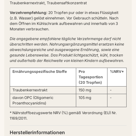
Traubenkernextrakt, Traubensaftkonzentrat
Verzehrempfehlung:
20 Tropfen pur oder in etwas Flüssigkeit
(z.B. Wasser) gelöst einnehmen. Vor Gebrauch schütteln. Nach
dem Öffnen im Kühlschrank aufbewahren und innerhalb von 3
Monaten verbrauchen.
Die angegebene empfohlene tägliche Verzehrmenge darf nicht
überschritten werden. Nahrungsergänzungsmittel ersetzen keine
abwechslungsreiche und ausgewogene Ernährung, sowie eine
gesunde Lebensweise. Das Produkt lichtgeschützt, kühl, trocken
und außerhalb der Reichweite von kleinen Kindern aufbewahren.
Ernährungsspezifische Stoffe
Pro
%NRV*
Tagesportion
(20 Tropfen)
Traubenkernextrakt
150 mg
-
davon OPC (Oligomeric
105 mg
-
Proanthocyanidins)
* Nährstoffbezugswerte NRV (%) gemäß Verordnung (EU) Nr.
1169/2011.
Herstellerinformationen