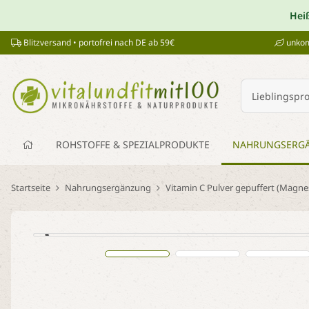
Hei
Blitzversand • portofrei nach DE ab 59€
unkom
ROHSTOFFE & SPEZIALPRODUKTE
NAHRUNGSERG
Startseite
Nahrungsergänzung
Vitamin C Pulver gepuffert (Magne