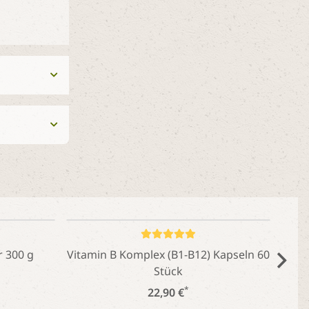
Schöner Dosierlöffel aus
Buchenholz
*
1,95 €
vital-Messlöffel weiss aus
Polystyrol (Normal)
*
0,39 €
 300 g
Vitamin B Komplex (B1-B12) Kapseln 60
Stück
*
22,90 €