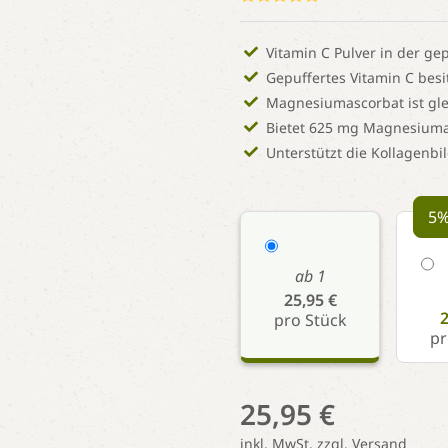
Vitamin C Pulver in der g
Gepuffertes Vitamin C besi
Magnesiumascorbat ist gle
Bietet 625 mg Magnesiuma
Unterstützt die Kollagenbi
5%
ab 1
25,95 €
2
pro Stück
pr
25,95 €
inkl. MwSt. zzgl.
Versand