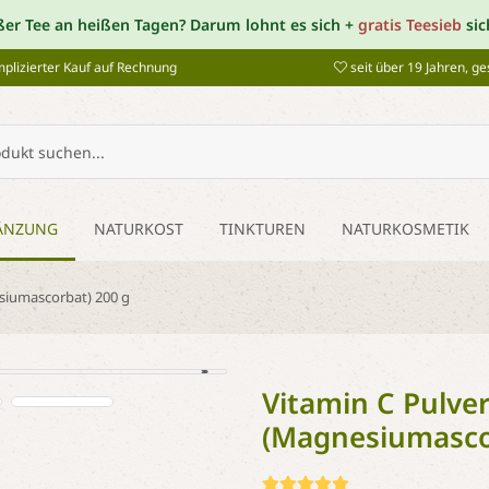
ßer Tee an heißen Tagen? Darum lohnt es sich +
gratis Teesieb
sic
plizierter Kauf auf Rechnung
seit über 19 Jahren, g
ÄNZUNG
NATURKOST
TINKTUREN
NATURKOSMETIK
siumascorbat) 200 g
Vitamin C Pulver
(Magnesiumasco