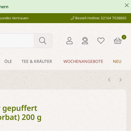
hern
esundes Vertrauen
Bestell-Hotline: 02164 7038860
0
ÖLE
TEE & KRÄUTER
WOCHENANGEBOTE
NEU
 gepuffert
rbat) 200 g