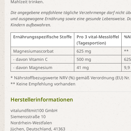
Mahlzeit trinken.
Die angegebene empfohlene tägliche Verzehrmenge darf nicht üb
und ausgewogene Ernährung sowie eine gesunde Lebensweise. Das 
Kindern aufbewahren.
Ernährungsspezifische Stoffe
Pro 3 vital-Messlöffel
%N
(Tagesportion)
Magnesiumascorbat
625 mg
**
- davon Vitamin C
500 mg
62
- davon Magnesium
41 mg
9,9
* Nährstoffbezugswerte NRV (%) gemäß Verordnung (EU) Nr.
** Keine Empfehlung vorhanden
Herstellerinformationen
vitalundfitmit100 GmbH
Siemensstraße 10
Nordrhein-Westfalen
Jüchen, Deutschland, 41363