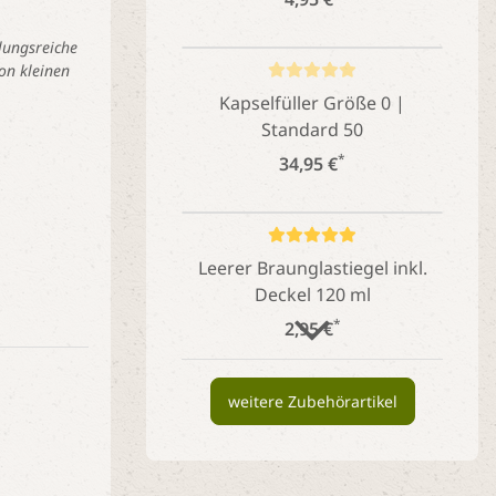
lungsreiche
on kleinen
Kapselfüller Größe 0 |
Standard 50
*
34,95 €
Leerer Braunglastiegel inkl.
Deckel 120 ml
*
2,95 €
weitere Zubehörartikel
Leerer Braunglastiegel inkl.
Deckel 500 ml
*
4,95 €