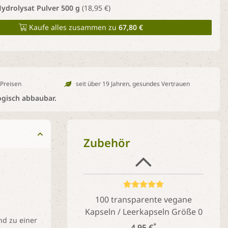
ydrolysat Pulver 500 g
(18,95 €)
Kaufe alles zusammen zu
67,80 €
 Preisen
seit über 19 Jahren, gesundes Vertrauen
ogisch abbaubar.
Zubehör
100 transparente vegane
Kapseln / Leerkapseln Größe 0
nd zu einer
*
4,95 €