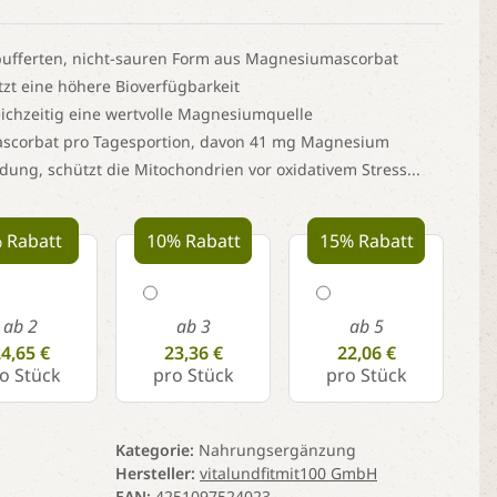
epufferten, nicht-sauren Form aus Magnesiumascorbat
tzt eine höhere Bioverfügbarkeit
ichzeitig eine wertvolle Magnesiumquelle
scorbat pro Tagesportion, davon 41 mg Magnesium
ldung, schützt die Mitochondrien vor oxidativem Stress...
 Rabatt
10% Rabatt
15% Rabatt
ab 2
ab 3
ab 5
4,65 €
23,36 €
22,06 €
o Stück
pro Stück
pro Stück
Kategorie
Nahrungsergänzung
Hersteller
vitalundfitmit100 GmbH
EAN
4251097524023