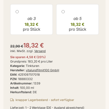
ab 3
ab 5
18,32 €
18,32 €
pro Stück
pro Stück
18,32 €
22,90 €
inkl. MwSt. zzgl.
Versand
Sie sparen
4,58 €
(
20
%)
Grundpreis:
183,20 € pro Liter
Kategorie
Tinkturen
Hersteller
vitalundfitmit100 GmbH
EAN
4251097517018
PZN
18880332
Artikelnummer
1339
Inhalt
100,00 ml
Herkunftsland
DE
knapper Lagerbestand - sofort verfügbar
Lieferzeit:
1 - 2 Werktage
(DE - Ausland abweichend)