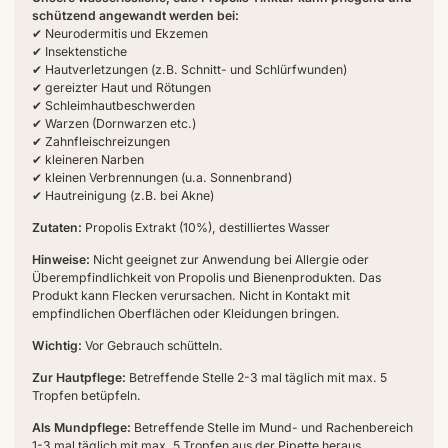
schützend angewandt werden bei:
✔ Neurodermitis und Ekzemen
✔ Insektenstiche
✔ Hautverletzungen (z.B. Schnitt- und Schlürfwunden)
✔ gereizter Haut und Rötungen
✔ Schleimhautbeschwerden
✔ Warzen (Dornwarzen etc.)
✔ Zahnfleischreizungen
✔ kleineren Narben
✔ kleinen Verbrennungen (u.a. Sonnenbrand)
✔ Hautreinigung (z.B. bei Akne)
Zutaten:
Propolis Extrakt (10%), destilliertes Wasser
Hinweise:
Nicht geeignet zur Anwendung bei Allergie oder
Überempfindlichkeit von Propolis und Bienenprodukten. Das
Produkt kann Flecken verursachen. Nicht in Kontakt mit
empfindlichen Oberflächen oder Kleidungen bringen.
Wichtig:
Vor Gebrauch schütteln.
Zur Hautpflege:
Betreffende Stelle 2-3 mal täglich mit max. 5
Tropfen betüpfeln.
Als Mundpflege:
Betreffende Stelle im Mund- und Rachenbereich
1-3 mal täglich mit max. 5 Tropfen aus der Pipette heraus