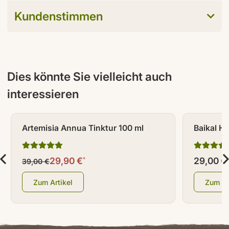
Kundenstimmen
Dies könnte Sie vielleicht auch
interessieren
RABATT - 23%
Artemisia Annua Tinktur 100 ml
Baikal H
29,90 €
29,00 €
*
39,00 €
Zum Artikel
Zum Ar