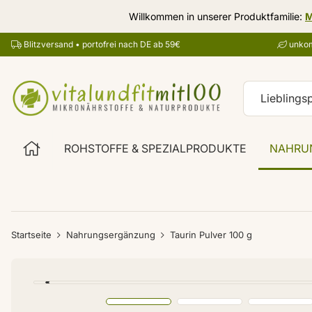
Willkommen in unserer Produktfamilie:
M
Blitzversand • portofrei nach DE ab 59€
unkom
ROHSTOFFE & SPEZIALPRODUKTE
NAHRU
Startseite
Nahrungsergänzung
Taurin Pulver 100 g