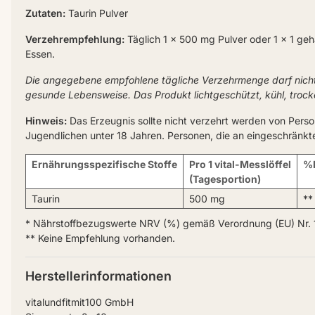
Zutaten:
Taurin Pulver
Verzehrempfehlung:
Täglich 1 x 500 mg Pulver oder 1 x 1 geh
Essen.
Die angegebene empfohlene tägliche Verzehrmenge darf nich
gesunde Lebensweise. Das Produkt lichtgeschützt, kühl, troc
Hinweis:
Das Erzeugnis sollte nicht verzehrt werden von Pers
Jugendlichen unter 18 Jahren. Personen, die an eingeschränkt
Ernährungsspezifische Stoffe
Pro 1 vital-Messlöffel
%
(Tagesportion)
Taurin
500 mg
**
* Nährstoffbezugswerte NRV (%) gemäß Verordnung (EU) Nr. 
** Keine Empfehlung vorhanden.
Herstellerinformationen
vitalundfitmit100 GmbH