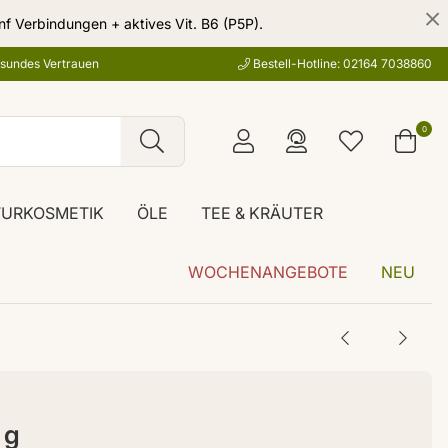
nf Verbindungen + aktives Vit. B6 (P5P).
esundes Vertrauen
Bestell-Hotline: 02164 7038860
0
TURKOSMETIK
ÖLE
TEE & KRÄUTER
WOCHENANGEBOTE
NEU
 g