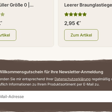
ller Größe 0 |
Leerer Braunglastiegel
d 50
Deckel 120 ml
€
*
2,95 €
*
rtikel
Zum Artikel
illkommensgutschein für Ihre Newsletter-Anmeldung
senden Sie mir entsprechend Ihrer
Datenschutzerklärung
regelmäßig u
uflich Informationen zu Ihrem Produktsortiment per E-Mail zu.