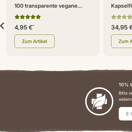
100 transparente vegane
Kapselfü
Kapseln / Leerkapseln Größe
Standar
0
4,95 €
*
34,95 
Zum Artikel
Zum A
10% W
Bitte 
widerr