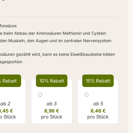
fonsäure
ise beim Abbau der Aminosäuren Methionin und Cystein
, den Muskeln, den Augen und im zentralen Nervensystem
säuren gezählt wird, kann es keine Eiweißbausteine bilden
Tagesportion
 Rabatt
10% Rabatt
15% Rabatt
ab 2
ab 3
ab 5
9,45 €
8,96 €
8,46 €
o Stück
pro Stück
pro Stück