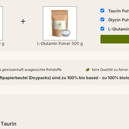
Taurin Pul
+
Glycin Pul
L-Glutami
0 g
L-Glutamin Pulver 300 g
 & gewissenhaft ausgesuchte Rohstoffe
faire Qualität zu faire
tpapierbeutel (Doypacks) sind zu 100% bio based - zu 100% biol
 Taurin