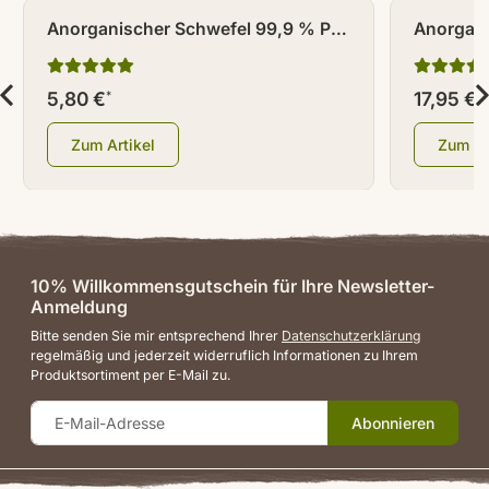
Anorganischer Schwefel 99,9 % Ph.
Anorgani
Eur. fein gemahlen 500 g
300 Stü
5,80 €
17,95 €
*
*
Zum Artikel
Zum Ar
10% Willkommensgutschein für Ihre Newsletter-
Anmeldung
Bitte senden Sie mir entsprechend Ihrer
Datenschutzerklärung
regelmäßig und jederzeit widerruflich Informationen zu Ihrem
Produktsortiment per E-Mail zu.
Abonnieren