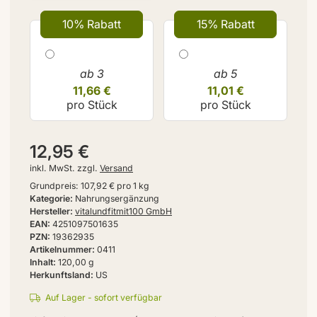
10% Rabatt
15% Rabatt
ab 3
ab 5
11,66 €
11,01 €
pro Stück
pro Stück
12,95 €
inkl. MwSt. zzgl.
Versand
Grundpreis:
107,92 € pro 1 kg
Kategorie
Nahrungsergänzung
Hersteller
vitalundfitmit100 GmbH
EAN
4251097501635
PZN
19362935
Artikelnummer
0411
Inhalt
120,00 g
Herkunftsland
US
Auf Lager - sofort verfügbar