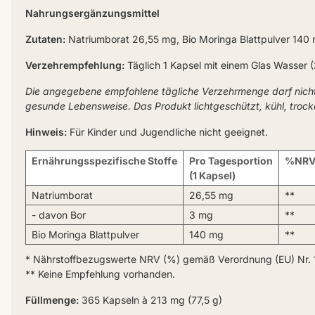
Nahrungsergänzungsmittel
Zutaten:
Natriumborat 26,55 mg, Bio Moringa Blattpulver 140 m
Verzehrempfehlung:
Täglich 1 Kapsel mit einem Glas Wasser 
Die angegebene empfohlene tägliche Verzehrmenge darf nich
gesunde Lebensweise. Das Produkt lichtgeschützt, kühl, troc
Hinweis:
Für Kinder und Jugendliche nicht geeignet.
Ernährungsspezifische Stoffe
Pro Tagesportion
%NRV
(1 Kapsel)
Natriumborat
26,55 mg
**
- davon Bor
3 mg
**
Bio Moringa Blattpulver
140 mg
**
* Nährstoffbezugswerte NRV (%) gemäß Verordnung (EU) Nr. 
** Keine Empfehlung vorhanden.
Füllmenge:
365 Kapseln à 213 mg (77,5 g)