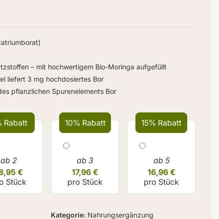
atriumborat)
tzstoffen – mit hochwertigem Bio-Moringa aufgefüllt
el liefert 3 mg hochdosiertes Bor
des pflanzlichen Spurenelements Bor
 Rabatt
10% Rabatt
15% Rabatt
ab 2
ab 3
ab 5
8,95 €
17,96 €
16,96 €
o Stück
pro Stück
pro Stück
Kategorie
Nahrungsergänzung