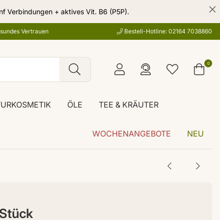
nf Verbindungen + aktives Vit. B6 (P5P).
esundes Vertrauen
Bestell-Hotline: 02164 7038860
0
TURKOSMETIK
ÖLE
TEE & KRÄUTER
WOCHENANGEBOTE
NEU
 Stück