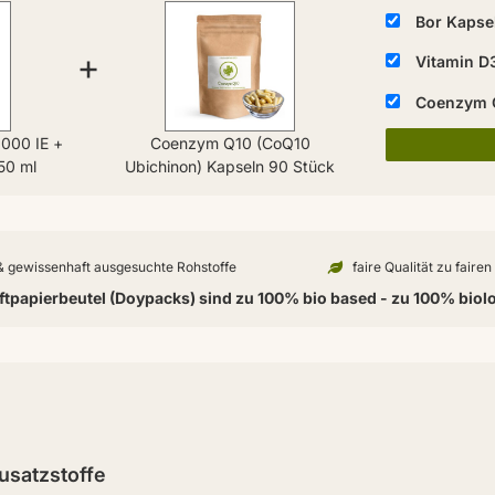
Bor Kapse
+
Vitamin D
Coenzym Q
1000 IE +
Coenzym Q10 (CoQ10
50 ml
Ubichinon) Kapseln 90 Stück
 & gewissenhaft ausgesuchte Rohstoffe
faire Qualität zu faire
tpapierbeutel (Doypacks) sind zu 100% bio based - zu 100% biol
usatzstoffe