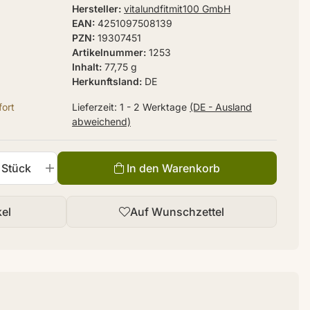
Hersteller
vitalundfitmit100 GmbH
EAN
4251097508139
PZN
19307451
Artikelnummer
1253
Inhalt
77,75 g
Herkunftsland
DE
ort
Lieferzeit:
1 - 2 Werktage
(DE - Ausland
abweichend)
Stück
In den Warenkorb
kel
Auf Wunschzettel