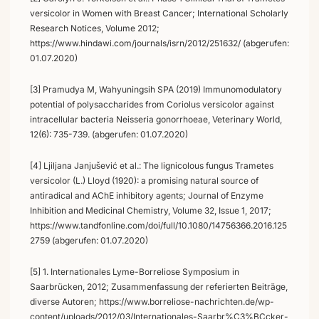
versicolor in Women with Breast Cancer; International Scholarly
Research Notices, Volume 2012;
https://www.hindawi.com/journals/isrn/2012/251632/ (abgerufen:
01.07.2020)
[3] Pramudya M, Wahyuningsih SPA (2019) Immunomodulatory
potential of polysaccharides from Coriolus versicolor against
intracellular bacteria Neisseria gonorrhoeae, Veterinary World,
12(6): 735-739. (abgerufen: 01.07.2020)
[4] Ljiljana Janjušević et al.: The lignicolous fungus Trametes
versicolor (L.) Lloyd (1920): a promising natural source of
antiradical and AChE inhibitory agents; Journal of Enzyme
Inhibition and Medicinal Chemistry, Volume 32, Issue 1, 2017;
https://www.tandfonline.com/doi/full/10.1080/14756366.2016.125
2759 (abgerufen: 01.07.2020)
[5] 1. Internationales Lyme-Borreliose Symposium in
Saarbrücken, 2012; Zusammenfassung der referierten Beiträge,
diverse Autoren; https://www.borreliose-nachrichten.de/wp-
content/uploads/2012/03/Internationales-Saarbr%C3%BCcker-