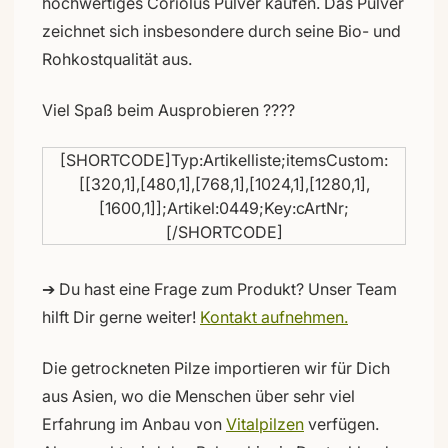
hochwertiges Coriolus Pulver kaufen. Das Pulver
zeichnet sich insbesondere durch seine Bio- und
Rohkostqualität aus.
Viel Spaß beim Ausprobieren ????
[SHORTCODE]Typ:Artikelliste;itemsCustom:
[[320,1],[480,1],[768,1],[1024,1],[1280,1],
[1600,1]];Artikel:0449;Key:cArtNr;
[/SHORTCODE]
➔ Du hast eine Frage zum Produkt? Unser Team
hilft Dir gerne weiter!
Kontakt aufnehmen.
Die getrockneten Pilze importieren wir für Dich
aus Asien, wo die Menschen über sehr viel
Erfahrung im Anbau von
Vitalpilzen
verfügen.