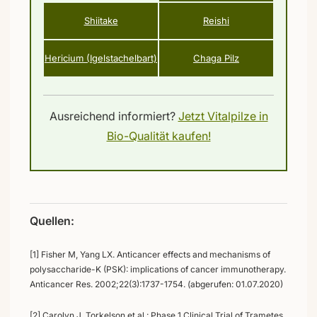
Shiitake
Reishi
Hericium (Igelstachelbart)
Chaga Pilz
Ausreichend informiert?
Jetzt Vitalpilze in
Bio-Qualität kaufen!
Quellen:
[1] Fisher M, Yang LX. Anticancer effects and mechanisms of
polysaccharide-K (PSK): implications of cancer immunotherapy.
Anticancer Res. 2002;22(3):1737-1754. (abgerufen: 01.07.2020)
[2] Carolyn J. Torkelson et al.: Phase 1 Clinical Trial of Trametes