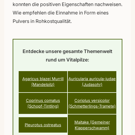
konnten die positiven Eigenschaften nachweisen.
Wie empfehlen die Einnahme in Form eines
Pulvers in Rohkostqualität.
Entdecke unsere gesamte Themenwelt
rund um Vitalpilze:
Agaricus blazei Murrill
Auricularia auricula-judae
(Mandelpilz)
(Judasohr)
Coprinus comatus
Coriolus versicolor
(Schopf-Tintling)
(Schmetterlings-Tramete)
Maitake (Gemeiner
Pleurotus ostreatus
Klapperschwamm)