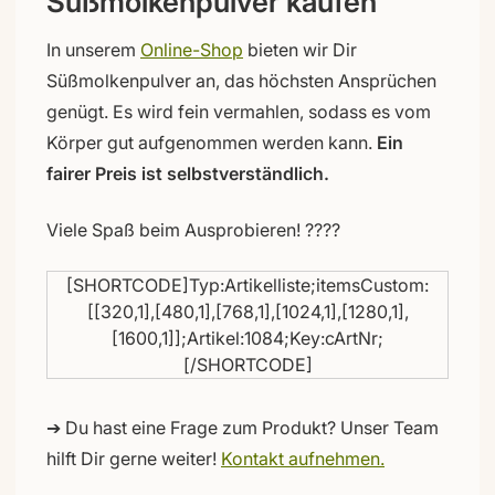
Süßmolkenpulver kaufen
In unserem
Online-Shop
bieten wir Dir
Süßmolkenpulver an, das höchsten Ansprüchen
genügt. Es wird fein vermahlen, sodass es vom
Körper gut aufgenommen werden kann.
Ein
fairer Preis ist selbstverständlich.
Viele Spaß beim Ausprobieren! ????
[SHORTCODE]Typ:Artikelliste;itemsCustom:
[[320,1],[480,1],[768,1],[1024,1],[1280,1],
[1600,1]];Artikel:1084;Key:cArtNr;
[/SHORTCODE]
➔ Du hast eine Frage zum Produkt? Unser Team
hilft Dir gerne weiter!
Kontakt aufnehmen.