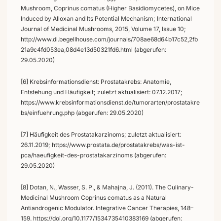
Mushroom, Coprinus comatus (Higher Basidiomycetes), on Mice
Induced by Alloxan and Its Potential Mechanism; International
Journal of Medicinal Mushrooms, 2015, Volume 17, Issue 10;
http://www.dl.begellhouse.com/journals/708ae68d64b17c52,2fb
21a9c4fd053ea,08d4e13d50321fd6.html (abgerufen:
29.05.2020)
[6] Krebsinformationsdienst: Prostatakrebs: Anatomie,
Entstehung und Häufigkeit; zuletzt aktualisiert: 07.12.2017;
https://www.krebsinformationsdienst.de/tumorarten/prostatakre
bs/einfuehrung.php (abgerufen: 29.05.2020)
[7] Häufigkeit des Prostatakarzinoms; zuletzt aktualisiert:
26.11.2019; https://www.prostata.de/prostatakrebs/was-ist-
pca/haeufigkeit-des-prostatakarzinoms (abgerufen:
29.05.2020)
[8] Dotan, N., Wasser, S. P., & Mahajna, J. (2011). The Culinary-
Medicinal Mushroom Coprinus comatus as a Natural
Antiandrogenic Modulator. Integrative Cancer Therapies, 148–
159. https://doi.org/10.1177/1534735410383169 (abgerufen: