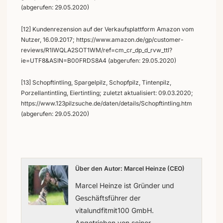
(abgerufen: 29.05.2020)
[12] Kundenrezension auf der Verkaufsplattform Amazon vom
Nutzer, 16.09.2017; https://www.amazon.de/gp/customer-
reviews/R1IWQLA2SOT1WM/ref=cm_cr_dp_d_rvw_ttl?
ie=UTF8&ASIN=B00FRDS8A4 (abgerufen: 29.05.2020)
[13] Schopftintling, Spargelpilz, Schopfpilz, Tintenpilz,
Porzellantintling, Eiertintling; zuletzt aktualisiert: 09.03.2020;
https://www.123pilzsuche.de/daten/details/Schopftintling.htm
(abgerufen: 29.05.2020)
Über den Autor: Marcel Heinze (CEO)
Marcel Heinze ist Gründer und
Geschäftsführer der
vitalundfitmit100 GmbH.
Angetrieben von seiner