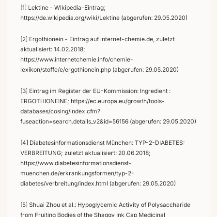
[1] Lektine - Wikipedia-Eintrag;
https://de.wikipedia.org/wiki/Lektine (abgerufen: 29.05.2020)
[2] Ergothionein - Eintrag auf internet-chemie.de, zuletzt
aktualisiert: 14.02.2018;
https://www.internetchemie.info/chemie-
lexikon/stoffe/e/ergothionein.php (abgerufen: 29.05.2020)
[3] Eintrag im Register der EU-Kommission: Ingredient :
ERGOTHIONEINE; https://ec.europa.eu/growth/tools-
databases/cosing/index.cfm?
fuseaction=search.details_v2&id=56156 (abgerufen: 29.05.2020)
[4] Diabetesinformationsdienst München: TYP-2-DIABETES:
VERBREITUNG; zuletzt aktualisiert: 20.06.2018;
https://www.diabetesinformationsdienst-
muenchen.de/erkrankungsformen/typ-2-
diabetes/verbreitung/index.html (abgerufen: 29.05.2020)
[5] Shuai Zhou et al.: Hypoglycemic Activity of Polysaccharide
from Fruiting Bodies of the Shaggy Ink Cap Medicinal