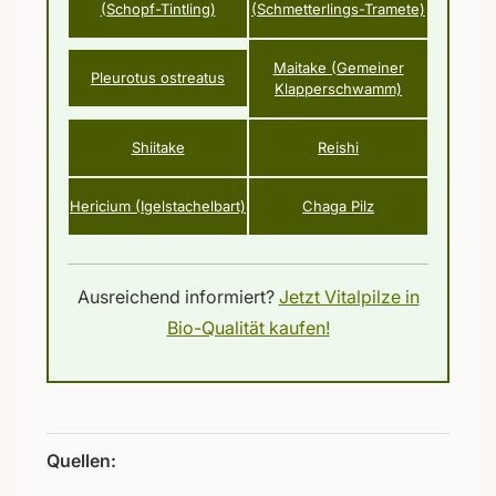
(Schopf-Tintling)
(Schmetterlings-Tramete)
Maitake (Gemeiner
Pleurotus ostreatus
Klapperschwamm)
Shiitake
Reishi
Hericium (Igelstachelbart)
Chaga Pilz
Ausreichend informiert?
Jetzt Vitalpilze in
Bio-Qualität kaufen!
Quellen: