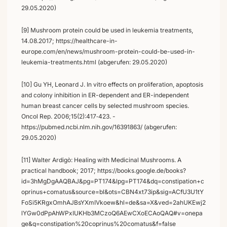
29.05.2020)
[9] Mushroom protein could be used in leukemia treatments,
14.08.2017; https://healthcare-in-
europe.com/en/news/mushroom-protein-could-be-used-in-
leukemia-treatments.html (abgerufen: 29.05.2020)
[10] Gu YH, Leonard J. In vitro effects on proliferation, apoptosis
and colony inhibition in ER-dependent and ER-independent
human breast cancer cells by selected mushroom species.
Oncol Rep. 2006;15(2):417‐423. -
https://pubmed.ncbi.nlm.nih.gov/16391863/ (abgerufen:
29.05.2020)
[11] Walter Ardigò: Healing with Medicinal Mushrooms. A
practical handbook; 2017; https://books.google.de/books?
id=3hMgDgAAQBAJ&pg=PT174&lpg=PT174&dq=constipation+c
oprinus+comatus&source=bl&ots=CBN4xt73ip&sig=ACfU3U1tY
FoSi5KRgxOmhAJBsYXmIVkoew&hl=de&sa=X&ved=2ahUKEwj2
lYGw0dPpAhWPxIUKHb3MCzoQ6AEwCXoECAoQAQ#v=onepa
ge&q=constipation%20coprinus%20comatus&f=false