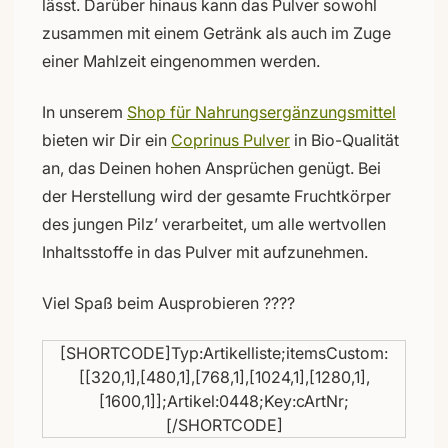
lässt. Darüber hinaus kann das Pulver sowohl
zusammen mit einem Getränk als auch im Zuge
einer Mahlzeit eingenommen werden.
In unserem
Shop für Nahrungsergänzungsmittel
bieten wir Dir ein
Coprinus Pulver
in Bio-Qualität
an, das Deinen hohen Ansprüchen genügt. Bei
der Herstellung wird der gesamte Fruchtkörper
des jungen Pilz’ verarbeitet, um alle wertvollen
Inhaltsstoffe in das Pulver mit aufzunehmen.
Viel Spaß beim Ausprobieren ????
[SHORTCODE]Typ:Artikelliste;itemsCustom:
[[320,1],[480,1],[768,1],[1024,1],[1280,1],
[1600,1]];Artikel:0448;Key:cArtNr;
[/SHORTCODE]