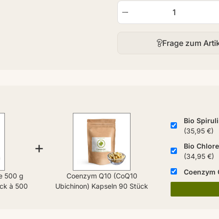
Frage zum Arti
Bio Spirul
(35,95 €)
+
Bio Chlore
(34,95 €)
Coenzym Q
ge 500 g
Coenzym Q10 (CoQ10
ück à 500
Ubichinon) Kapseln 90 Stück