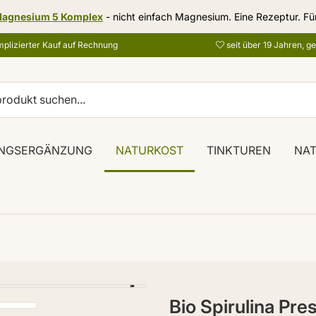
agnesium 5 Komplex
- nicht einfach Magnesium. Eine Rezeptur. Fü
plizierter Kauf auf Rechnung
seit über 19 Jahren, g
NGSERGÄNZUNG
NATURKOST
TINKTUREN
NA
Bio Spirulina Pre