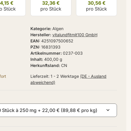
4,15 €
32,36 €
30,56 €
o Stück
pro Stück
pro Stück
Kategorie
Algen
Hersteller
vitalundfitmit100 GmbH
EAN
4251097500652
PZN
16831393
Artikelnummer
0237-003
Inhalt
400,00 g
Herkunftsland
CN
ort
Lieferzeit:
1 - 2 Werktage
(DE - Ausland
abweichend)
00 Stück à 250 mg
+ 22,00 € (89,88 € pro kg)