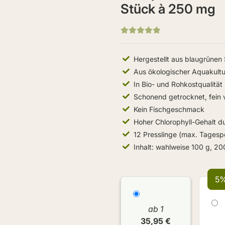
Stück à 250 mg
Hergestellt aus blaugrüne
Aus ökologischer Aquakultu
In Bio- und Rohkostqualität
Schonend getrocknet, fein 
Kein Fischgeschmack
Hoher Chlorophyll-Gehalt d
12 Presslinge (max. Tagespor
Inhalt: wahlweise 100 g, 20
5%
ab 1
35,95 €