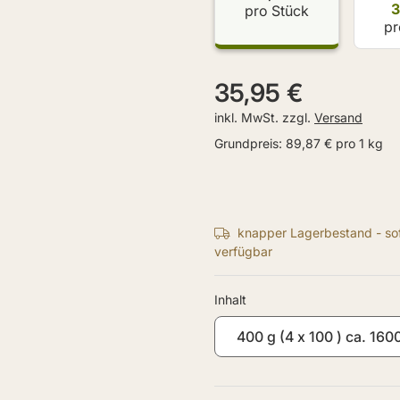
3
pro Stück
pr
35,95 €
inkl. MwSt. zzgl.
Versand
Grundpreis:
89,87 € pro 1 kg
knapper Lagerbestand - sof
verfügbar
Inhalt
400 g (4 x 100 ) ca. 16