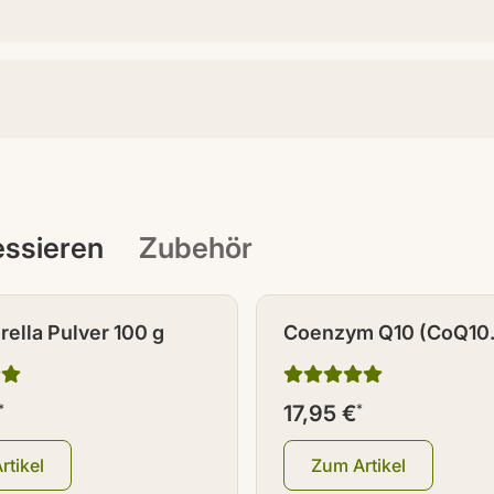
ressieren
Zubehör
rella Pulver 100 g
Coenzym Q10 (CoQ10
Ubichinon) Kapseln 9
*
17,95 €
*
rtikel
Zum Artikel