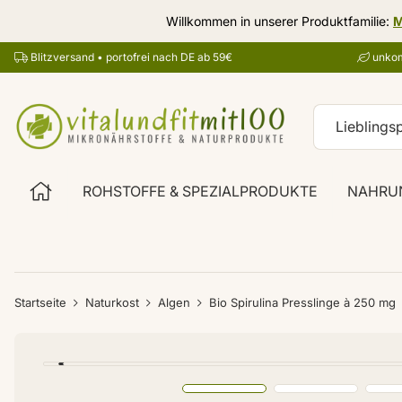
Willkommen in unserer Produktfamilie:
M
Blitzversand • portofrei nach DE ab 59€
unkom
ROHSTOFFE & SPEZIALPRODUKTE
NAHRU
Startseite
Naturkost
Algen
Bio Spirulina Presslinge à 250 mg