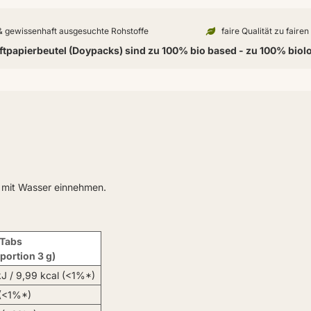
 & gewissenhaft ausgesuchte Rohstoffe
faire Qualität zu faire
tpapierbeutel (Doypacks) sind zu 100% bio based - zu 100% biol
n mit Wasser einnehmen.
 Tabs
portion 3 g)
kJ / 9,99 kcal (<1%*)
 (<1%*)