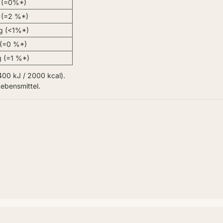
 (=0%*)
 (=2 %*)
g (<1%*)
 (=0 %*)
g (=1 %*)
00 kJ / 2000 kcal).
Lebensmittel.