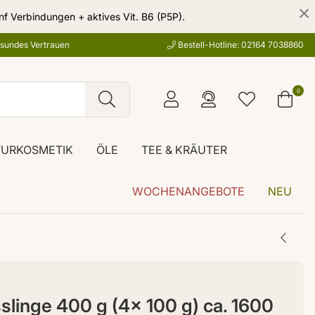
nf Verbindungen + aktives Vit. B6 (P5P).
esundes Vertrauen
Bestell-Hotline: 02164 7038860
0
TURKOSMETIK
ÖLE
TEE & KRÄUTER
WOCHENANGEBOTE
NEU
sslinge 400 g (4x 100 g) ca. 1600