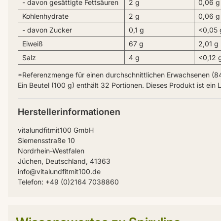
- davon gesättigte Fettsäuren
2 g
0,06 g
Kohlenhydrate
2 g
0,06 g
- davon Zucker
0,1 g
<0,05 
Eiweiß
67 g
2,01 g
Salz
4 g
<0,12 
*Referenzmenge für einen durchschnittlichen Erwachsenen (84
Ein Beutel (100 g) enthält 32 Portionen. Dieses Produkt ist ein 
Herstellerinformationen
vitalundfitmit100 GmbH
Siemensstraße 10
Nordrhein-Westfalen
Jüchen, Deutschland, 41363
info@vitalundfitmit100.de
Telefon: +49 (0)2164 7038860