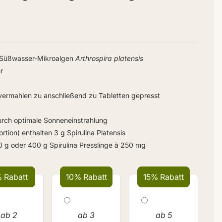
n Süßwasser-Mikroalgen
Arthrospira platensis
r
vermahlen zu anschließend zu Tabletten gepresst
urch optimale Sonneneinstrahlung
tion) enthalten 3 g Spirulina Platensis
0 g oder 400 g Spirulina Presslinge à 250 mg
 Rabatt
10% Rabatt
15% Rabatt
ab 2
ab 3
ab 5