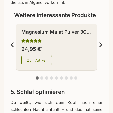
die u.a. in Algenöl vorkommt.
Weitere interessante Produkte
Magnesium Malat Pulver 300
Ma
g
g
24,95 €
11
*
Zum Artikel
5. Schlaf optimieren
Du weißt, wie sich dein Kopf nach einer
schlechten Nacht anfühlt – und das hat seine