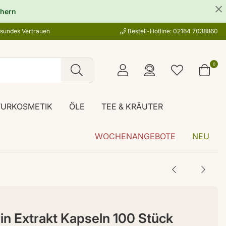
hern
esundes Vertrauen
Bestell-Hotline: 02164 7038860
0
TURKOSMETIK
ÖLE
TEE & KRÄUTER
WOCHENANGEBOTE
NEU
in Extrakt Kapseln 100 Stück