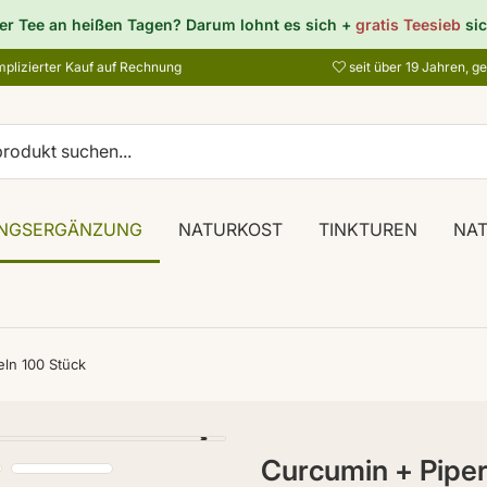
er Tee an heißen Tagen? Darum lohnt es sich +
gratis Teesieb
sic
plizierter Kauf auf Rechnung
seit über 19 Jahren, g
NGSERGÄNZUNG
NATURKOST
TINKTUREN
NA
eln 100 Stück
Curcumin + Piper