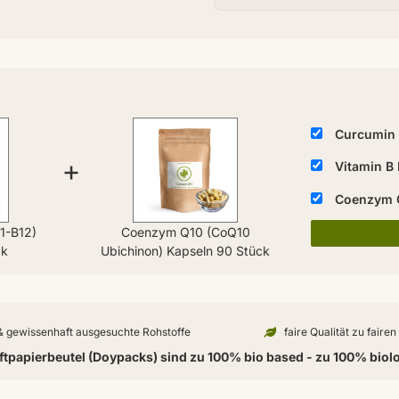
Curcumin 
+
Vitamin B
Coenzym Q
1-B12)
Coenzym Q10 (CoQ10
ck
Ubichinon) Kapseln 90 Stück
 & gewissenhaft ausgesuchte Rohstoffe
faire Qualität zu faire
tpapierbeutel (Doypacks) sind zu 100% bio based - zu 100% biol