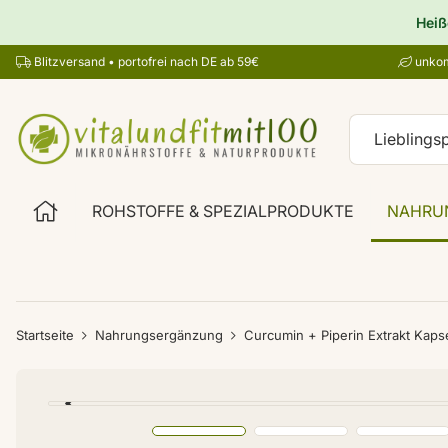
Heiß
Blitzversand • portofrei nach DE ab 59€
unkom
ROHSTOFFE & SPEZIALPRODUKTE
NAHRU
Startseite
Nahrungsergänzung
Curcumin + Piperin Extrakt Kaps