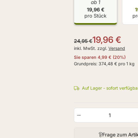
ab 1
19,96 €
1
pro Stück
pr
19,96 €
24,95 €
inkl. MwSt. zzgl.
Versand
Sie sparen
4,99 €
(
20
%)
Grundpreis:
374,48 € pro 1 kg
Auf Lager - sofort verfügba
Frage zum Arti