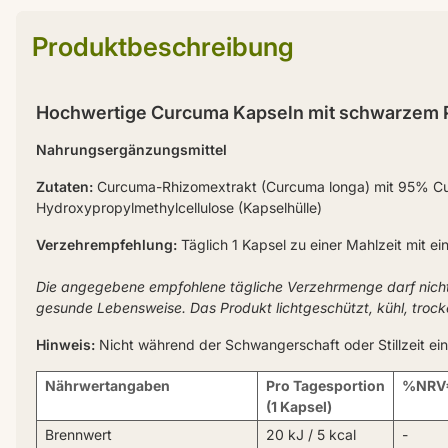
Produktbeschreibung
Hochwertige Curcuma Kapseln mit schwarzem Pf
Nahrungsergänzungsmittel
Zutaten:
Curcuma-Rhizomextrakt (Curcuma longa) mit 95% Curc
Hydroxypropylmethylcellulose (Kapselhülle)
Verzehrempfehlung:
Täglich 1 Kapsel zu einer Mahlzeit mit 
Die angegebene empfohlene tägliche Verzehrmenge darf nich
gesunde Lebensweise. Das Produkt lichtgeschützt, kühl, troc
Hinweis:
Nicht während der Schwangerschaft oder Stillzeit ei
Nährwertangaben
Pro Tagesportion
%NRV
(1 Kapsel)
Brennwert
20 kJ / 5 kcal
-