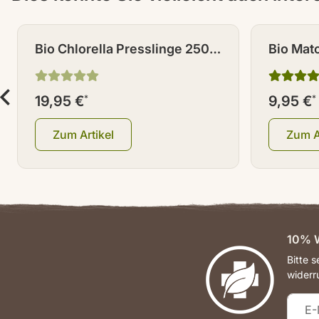
Bio Chlorella Presslinge 250 g
Bio Mat
(2x 125 g) ca. 500 Stück à 500
mg
19,95 €
*
9,95 €
*
Zum Artikel
Zum A
10% W
Bitte 
widerr