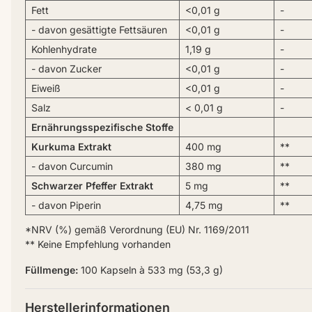
Fett
<0,01 g
-
- davon gesättigte Fettsäuren
<0,01 g
-
Kohlenhydrate
1,19 g
-
- davon Zucker
<0,01 g
-
Eiweiß
<0,01 g
-
Salz
< 0,01 g
-
Ernährungsspezifische Stoffe
Kurkuma Extrakt
400 mg
**
- davon Curcumin
380 mg
**
Schwarzer Pfeffer Extrakt
5 mg
**
- davon Piperin
4,75 mg
**
*NRV (%) gemäß Verordnung (EU) Nr. 1169/2011
** Keine Empfehlung vorhanden
Füllmenge:
100 Kapseln à 533 mg (53,3 g)
Herstellerinformationen