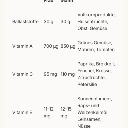
Frau
Mann
Vollkornprodukte,
Ballaststoffe
30 g
30 g
Hülsenfrüchte,
Obst, Gemüse
Grünes Gemüse,
Vitamin A
700 µg
850 µg
Möhren, Tomaten
Paprika, Brokkoli,
Fenchel, Kresse,
Vitamin C
95 mg
110 mg
Zitrusfrüchte,
Petersilie
Sonnenblumen-,
Raps- und
11-12
12-15
Vitamin E
Weizenkeimöl,
mg
mg
Leinsamen,
Nüsse