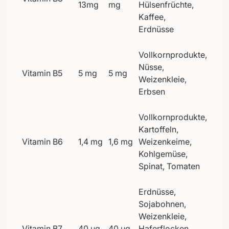
13mg
mg
Hülsenfrüchte,
Kaffee,
Erdnüsse
Vollkornprodukte,
Nüsse,
Vitamin B5
5 mg
5 mg
Weizenkleie,
Erbsen
Vollkornprodukte,
Kartoffeln,
Vitamin B6
1,4 mg
1,6 mg
Weizenkeime,
Kohlgemüse,
Spinat, Tomaten
Erdnüsse,
Sojabohnen,
Weizenkleie,
Vitamin B7
40 µg
40 µg
Haferflocken,