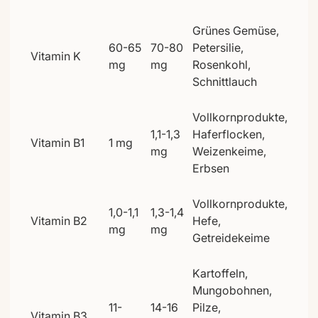
Grünes Gemüse,
60-65
70-80
Petersilie,
Vitamin K
mg
mg
Rosenkohl,
Schnittlauch
Vollkornprodukte,
1,1-1,3
Haferflocken,
Vitamin B1
1 mg
mg
Weizenkeime,
Erbsen
Vollkornprodukte,
1,0-1,1
1,3-1,4
Vitamin B2
Hefe,
mg
mg
Getreidekeime
Kartoffeln,
Mungobohnen,
11-
14-16
Pilze,
Vitamin B3