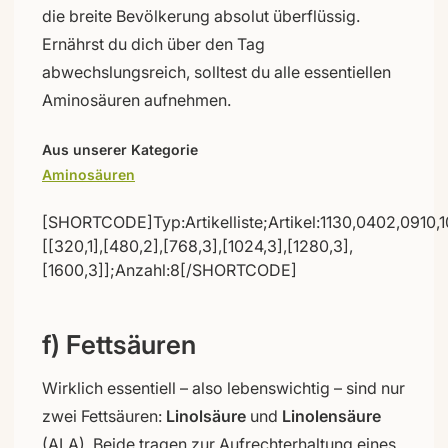
die breite Bevölkerung absolut überflüssig.
Ernährst du dich über den Tag
abwechslungsreich, solltest du alle essentiellen
Aminosäuren aufnehmen.
Aus unserer Kategorie
Aminosäuren
[SHORTCODE]Typ:Artikelliste;Artikel:1130,0402,0910,1
[[320,1],[480,2],[768,3],[1024,3],[1280,3],
[1600,3]];Anzahl:8[/SHORTCODE]
f) Fettsäuren
Wirklich essentiell – also lebenswichtig – sind nur
zwei Fettsäuren:
Linolsäure
und
Linolensäure
(ALA). Beide tragen zur Aufrechterhaltung eines