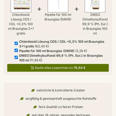
+
+
Chlordioxid
Pipette für 100 ml
DMSO
Lösung CDS /
Braunglas (DIN18)
Dimethylsulfoxid
CDL <0,3% 100
99,9 % (Ph. Eur.)
ml Braunglas 3+1
in Braunglas 100
gratis
ml
Chlordioxid Lösung CDS / CDL <0,3% 100 ml Braunglas
3+1 gratis
(62,40 €)
Pipette für 100 ml Braunglas (DIN18)
(2,29 €)
DMSO Dimethylsulfoxid 99,9 % (Ph. Eur.) in Braunglas
100 ml
(11,95 €)
Kaufe alles zusammen zu
76,64 €
natürliche & kontrollierte Zutaten
sorgfältig & gewissenhaft ausgesuchte Rohstoffe
faire Qualität zu fairen Preisen
seit über 19 Jahren, gesundes Vertrauen