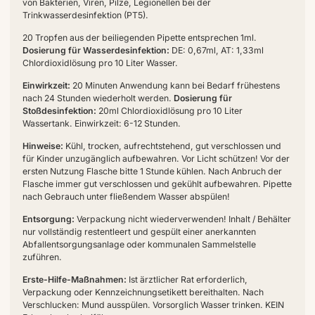
von Bakterien, Viren, Pilze, Legionellen bei der
Trinkwasserdesinfektion (PT5).
20 Tropfen aus der beiliegenden Pipette entsprechen 1ml.
Dosierung für Wasserdesinfektion:
DE: 0,67ml, AT: 1,33ml
Chlordioxidlösung pro 10 Liter Wasser.
Einwirkzeit:
20 Minuten Anwendung kann bei Bedarf frühestens
nach 24 Stunden wiederholt werden.
Dosierung für
Stoßdesinfektion:
20ml Chlordioxidlösung pro 10 Liter
Wassertank. Einwirkzeit: 6-12 Stunden.
Hinweise:
Kühl, trocken, aufrechtstehend, gut verschlossen und
für Kinder unzugänglich aufbewahren. Vor Licht schützen! Vor der
ersten Nutzung Flasche bitte 1 Stunde kühlen. Nach Anbruch der
Flasche immer gut verschlossen und gekühlt aufbewahren. Pipette
nach Gebrauch unter fließendem Wasser abspülen!
Entsorgung:
Verpackung nicht wiederverwenden! Inhalt / Behälter
nur vollständig restentleert und gespült einer anerkannten
Abfallentsorgungsanlage oder kommunalen Sammelstelle
zuführen.
Erste-Hilfe-Maßnahmen:
Ist ärztlicher Rat erforderlich,
Verpackung oder Kennzeichnungsetikett bereithalten. Nach
Verschlucken: Mund ausspülen. Vorsorglich Wasser trinken. KEIN