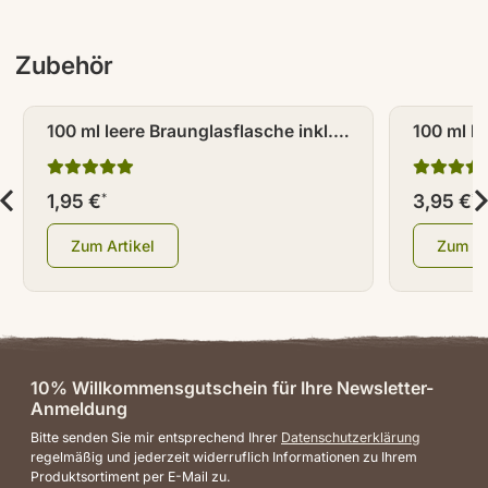
Zubehör
100 ml leere Braunglasflasche inkl.
100 ml le
Tropferverschluss weiß mit
Braungla
Warndreieck
Zerstäub
1,95 €
3,95 €
*
*
Zum Artikel
Zum Ar
10% Willkommensgutschein für Ihre Newsletter-
Anmeldung
Bitte senden Sie mir entsprechend Ihrer
Datenschutzerklärung
regelmäßig und jederzeit widerruflich Informationen zu Ihrem
Produktsortiment per E-Mail zu.